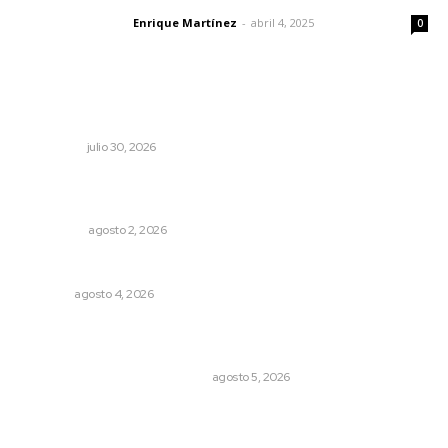
Enrique Martínez
-
abril 4, 2025
Letras del director
0
Lo más popular
Crece economía mexicana 2.1 por ciento
NACIONAL
julio 30, 2026
Madrugada de terror en Tepic: borrachas provocan
aparatoso accidente y huye
POLICIACA
agosto 2, 2026
El crimen organizado nos daña
OPINIÓN
agosto 4, 2026
El Google Maps del Porfiriato: así conocieron México
miles de niños hace más de un siglo
LA HISTORIA TAMBIÉN ES NOTICIA
agosto 5, 2026
Detectan permisos falsos para comercio ambulante en
playas