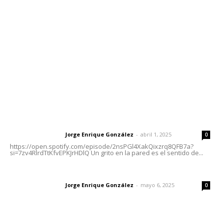
meridianoredacción@gmail.com
Tels. 3112143809 | 3112103211
Oficinas Generales: Av. Independencia #355, Tepic,
Nayarit
Letras del Director
Letras del director | Un grito en la pared
Jorge Enrique González
-
abril 1, 2025
Letras del director
0
https://open.spotify.com/episode/2nsPGl4XakQixzrq8QFB7a?
si=7zv4RlrdTtKfvEPKJrHDlQ Un grito en la pared es el sentido de...
Las vacas de Huajimic
Jorge Enrique González
-
mayo 6, 2025
Letras del director
0
El peatón y la ciudad