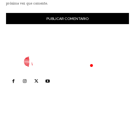
próxima vez que comente.
Inicio
Nayarit
Nacional
Policiaca
Opinión
Deportes
Edición Impresa
Sociales
Meridiano Vallarta
Contáctanos