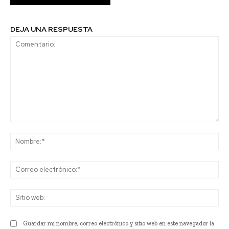
DEJA UNA RESPUESTA
Comentario:
No
Co
ele
Sit
we
Guardar mi nombre, correo electrónico y sitio web en este navegador la