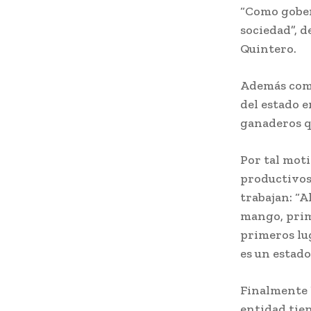
“Como gobern
sociedad”, 
Quintero.
Además come
del estado e
ganaderos qu
Por tal mot
productivos
trabajan: “A
mango, prim
primeros lug
es un estad
Finalmente 
entidad tie