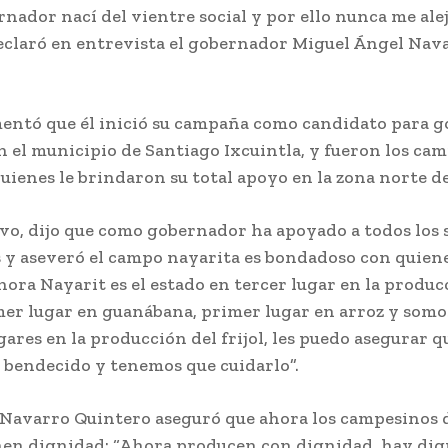
ador nací del vientre social y por ello nunca me alej
declaró en entrevista el gobernador Miguel Ángel Nav
ntó que él inició su campaña como candidato para 
n el municipio de Santiago Ixcuintla, y fueron los ca
ienes le brindaron su total apoyo en la zona norte de
ivo, dijo que como gobernador ha apoyado a todos los 
 y aseveró el campo nayarita es bondadoso con quiene
hora Nayarit es el estado en tercer lugar en la produc
er lugar en guanábana, primer lugar en arroz y somos
ares en la producción del frijol, les puedo asegurar 
o bendecido y tenemos que cuidarlo”.
Navarro Quintero aseguró que ahora los campesinos d
nen dignidad: “Ahora producen con dignidad, hay dig