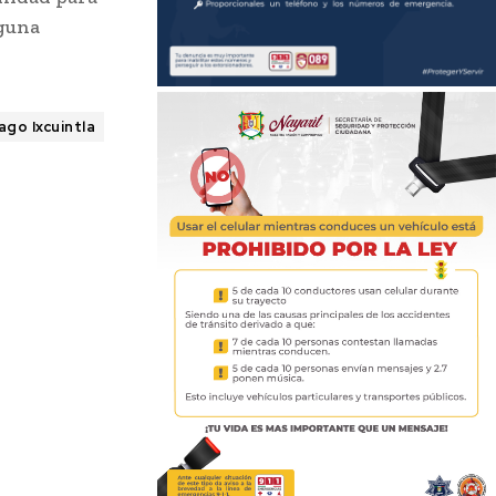
nguna
ago Ixcuintla