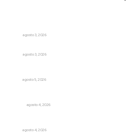
Lo más popular
Galope
OPINIÓN
agosto 3, 2026
Las razones y los días por definir
OPINIÓN
agosto 3, 2026
Liquidación en ingenio de Puga se ejecuta a 985 pesos
por tonelada
NAYARIT
agosto 5, 2026
Leyendas del Futbol mexicano integran serie de billetes
conmemorativos presentados por Lotería Nacional
NACIONAL
agosto 4, 2026
Aclara Marakame tarifas y programas de apoyo para
rehabilitación
NAYARIT
agosto 4, 2026