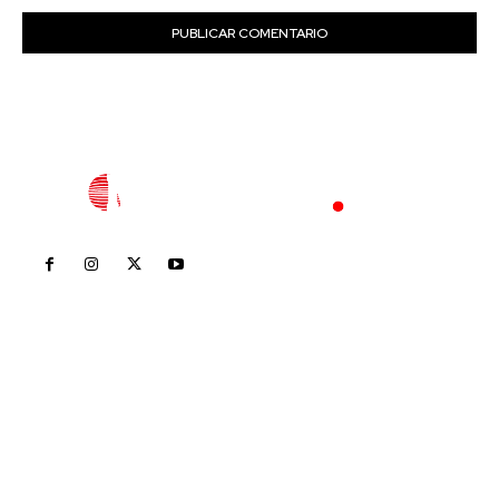
Inicio
Nayarit
Nacional
Policiaca
Opinión
Deportes
Edición Impresa
Sociales
Meridiano Vallarta
Contáctanos
meridianoredacción@gmail.com