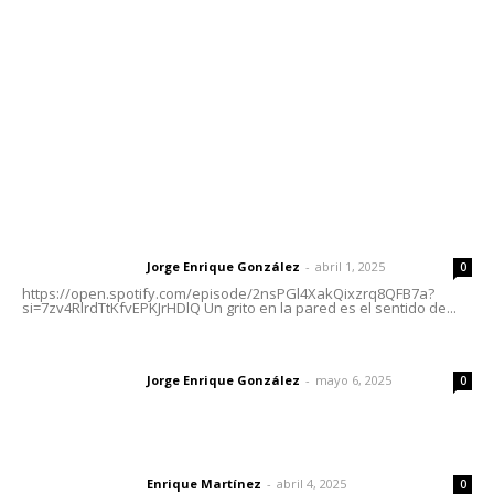
Tels. 3112143809 | 3112103211
Oficinas Generales: Av. Independencia #355, Tepic,
Nayarit
Letras del Director
Letras del director | Un grito en la pared
Jorge Enrique González
-
abril 1, 2025
Letras del director
0
https://open.spotify.com/episode/2nsPGl4XakQixzrq8QFB7a?
si=7zv4RlrdTtKfvEPKJrHDlQ Un grito en la pared es el sentido de...
Las vacas de Huajimic
Jorge Enrique González
-
mayo 6, 2025
Letras del director
0
El peatón y la ciudad
Enrique Martínez
-
abril 4, 2025
Letras del director
0