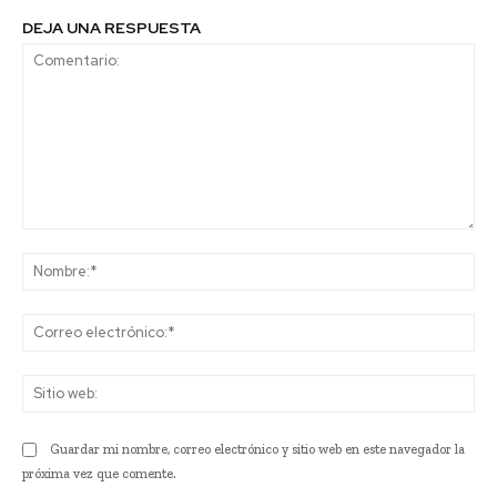
DEJA UNA RESPUESTA
Comentario:
No
Co
ele
Sit
we
Guardar mi nombre, correo electrónico y sitio web en este navegador la
próxima vez que comente.