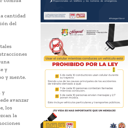
ir comida
la cantidad
ción del
tales
istracciones
 una
te y
po y mente.
 y
uede avanzar
, los
ezcan la
emociones