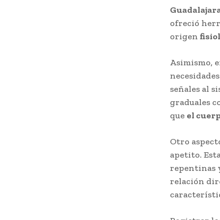
Guadalajar
ofreció her
origen
fisio
Asimismo, e
necesidades
señales al s
graduales c
que
el cuer
Otro aspecto
apetito. Est
repentinas
relación dir
característ