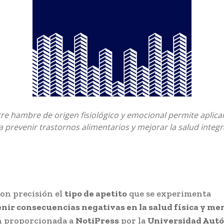
tre hambre de origen fisiológico y emocional permite aplica
a prevenir trastornos alimentarios y mejorar la salud integr
con precisión el
tipo de apetito
que se experimenta
nir consecuencias negativas en la salud física y me
n proporcionada a
NotiPress
por la
Universidad Aut