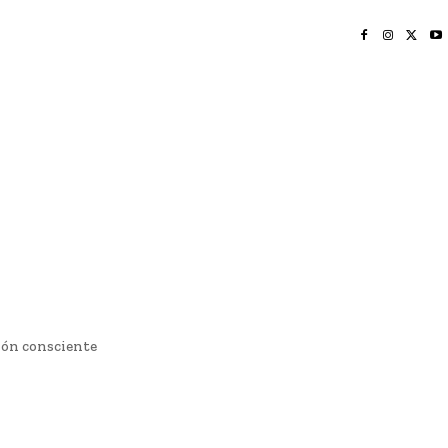
INICIO
NAYARIT
NACIONAL
POLICIACA
OPINIÓN
DEPORTES
EDICIÓN IMPRESA
SOCIALES
MERIDIANO VALLARTA
ción consciente