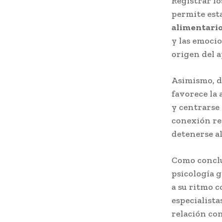
Registrar lo
permite esta
alimentari
y las emocio
origen del a
Asimismo, de
favorece la 
y centrarse 
conexión re
detenerse al
Como conclu
psicología 
a su ritmo c
especialista
relación co