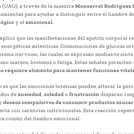
a
(UAG), a través de la maestra
Monserrat Rodríguez 
ramientas para ayudar a distinguir entre el hambre d
lógico
y el
emocional
.
xplicó que las manifestaciones del apetito corporal 
 energéticas auténticas. Disminuciones de glucosa or
istema nervioso, las cuales se expresan mediante sínt
omo mareos, bostezos o fatiga. Estas señales permiten
po requiere alimento para mantener funciones vital
 es que las emociones intensas pueden alterar la per
ados de
ansiedad
,
soledad
o
frustración
disparan res
 y
deseos compulsivos de consumir productos azuca
ecta con carencias nutricionales. Esta reacción repen
ica común del hambre emocional.