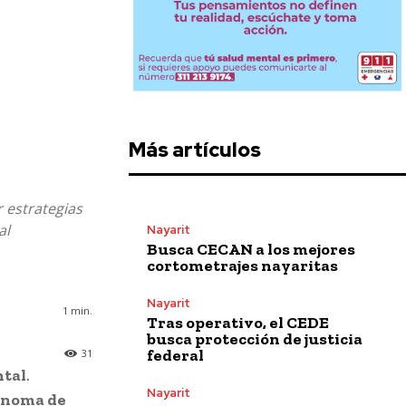
Más artículos
r estrategias
al
Nayarit
Busca CECAN a los mejores
cortometrajes nayaritas
Nayarit
1
min.
Tras operativo, el CEDE
busca protección de justicia
federal
31
ntal
.
Nayarit
ónoma de