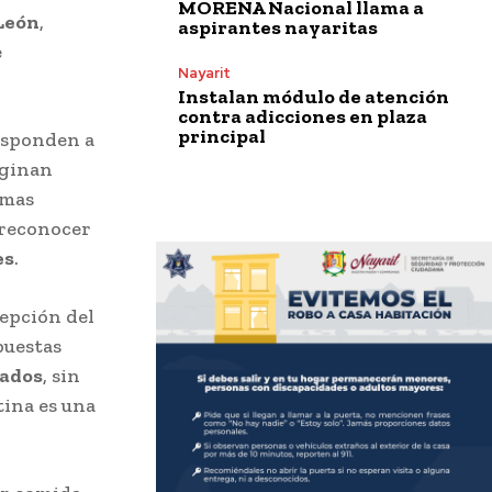
MORENA Nacional llama a
León
,
aspirantes nayaritas
e
Nayarit
Instalan módulo de atención
contra adicciones en plaza
principal
responden a
iginan
omas
 reconocer
es
.
cepción del
puestas
rados
, sin
tina es una