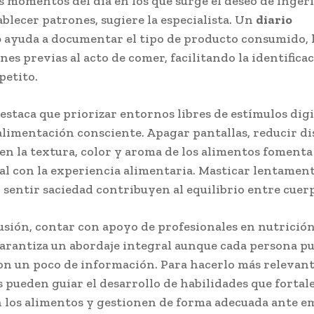
s momentos del día en los que surge el deseo de inger
blecer patrones, sugiere la especialista. Un
diario
o
ayuda a documentar el tipo de producto consumido, 
nes previas al acto de comer, facilitando la identifica
petito.
staca que priorizar entornos libres de estímulos digi
alimentación consciente. Apagar pantallas, reducir d
en la textura, color y aroma de los alimentos fomenta
al con la experiencia alimentaria. Masticar lentamen
 sentir saciedad contribuyen al equilibrio entre cuer
sión, contar con apoyo de profesionales en nutrición
garantiza un abordaje integral aunque cada persona p
on un poco de información. Para hacerlo más relevante
s pueden guiar el desarrollo de habilidades que fortal
n los alimentos y gestionen de forma adecuada ante 