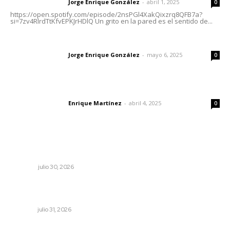
Jorge Enrique González
-
abril 1, 2025
Letras del director
0
https://open.spotify.com/episode/2nsPGl4XakQixzrq8QFB7a?
si=7zv4RlrdTtKfvEPKJrHDlQ Un grito en la pared es el sentido de...
Las vacas de Huajimic
Jorge Enrique González
-
mayo 6, 2025
Letras del director
0
El peatón y la ciudad
Enrique Martínez
-
abril 4, 2025
Letras del director
0
Lo más popular
Ivideliza levanta la mano
OPINIÓN
julio 30, 2026
Decisión familiar transforma vidas mediante la donación
de órganos
NAYARIT
julio 31, 2026
Instalan módulo de atención contra adicciones en plaza