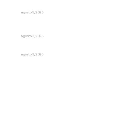
principal
NAYARIT
agosto 5, 2026
Refuerzan blindaje estatal ante conflictos en regiones
vecinas
NAYARIT
agosto 3, 2026
Brillan la cultura y gastronomía de origen en California
NAYARIT
agosto 3, 2026
Archivo mensual
agosto 2026
julio 2026
junio 2026
mayo 2026
abril 2026