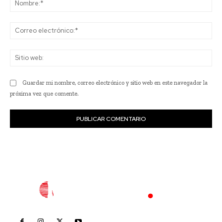
Co
ele
Sit
we
Guardar mi nombre, correo electrónico y sitio web en este navegador la
próxima vez que comente.