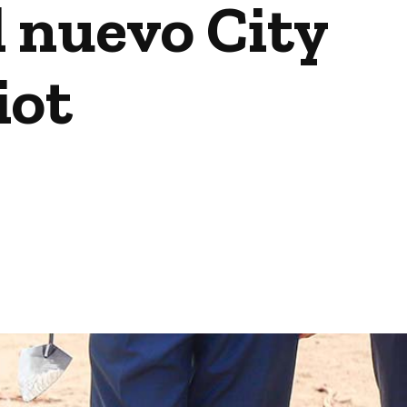
l nuevo City
iot