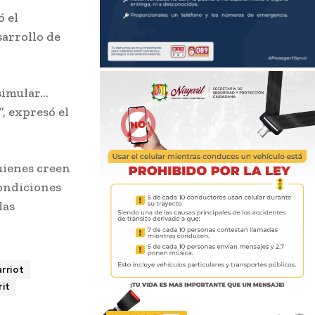
 el
sarrollo de
 simular…
, expresó el
uienes creen
ondiciones
las
rriot
it