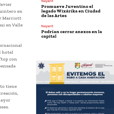
Nayarit
Javier
Promueve Juventino el
legado Wixárika en Ciudad
uintero en
de las Artes
y Marriott
ui en Valle
Nayarit
Podrían cerrar anexos en la
capital
ernacional
l hotel
oftop con
 pensada
to tiene
creación,
mayor
eses.