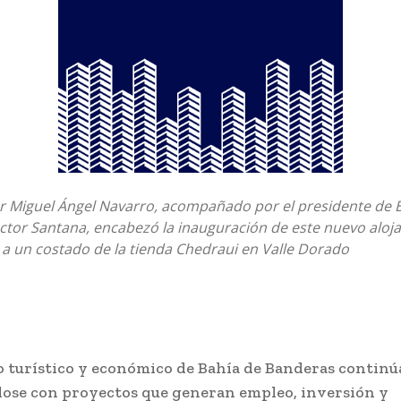
r Miguel Ángel Navarro, acompañado por el presidente de 
ctor Santana, encabezó la inauguración de este nuevo aloj
 a un costado de la tienda Chedraui en Valle Dorado
lo turístico y económico de Bahía de Banderas continú
dose con proyectos que generan empleo, inversión y