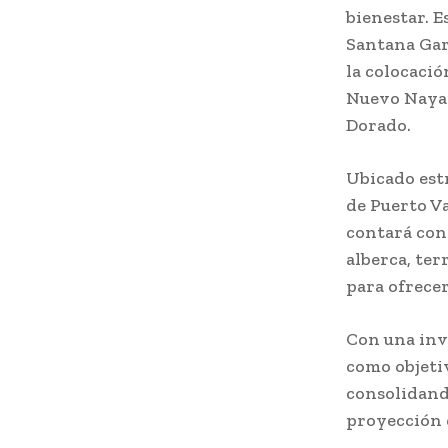
bienestar. E
Santana Gar
la colocació
Nuevo Nayari
Dorado.
Ubicado est
de Puerto Va
contará con 
alberca, ter
para ofrece
Con una inv
como objeti
consolidand
proyección d