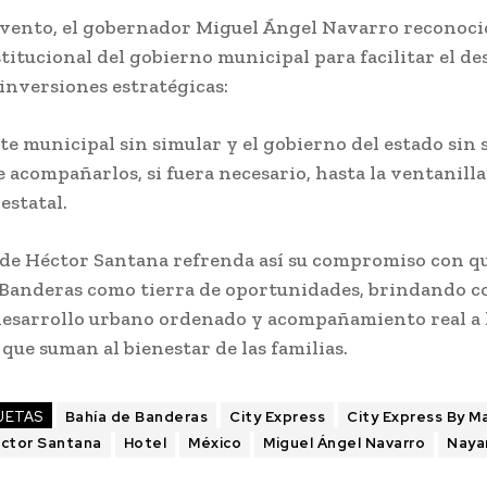
evento, el gobernador Miguel Ángel Navarro reconoció
titucional del gobierno municipal para facilitar el de
 inversiones estratégicas:
te municipal sin simular y el gobierno del estado sin
acompañarlos, si fuera necesario, hasta la ventanilla”
estatal.
 de Héctor Santana refrenda así su compromiso con q
 Banderas como tierra de oportunidades, brindando c
 desarrollo urbano ordenado y acompañamiento real a 
que suman al bienestar de las familias.
UETAS
Bahía de Banderas
City Express
City Express By Ma
ctor Santana
Hotel
México
Miguel Ángel Navarro
Nayar