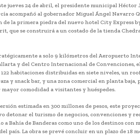
ste jueves 24 de abril, el presidente municipal Héctor 
cía acompañó al gobernador Miguel Ángel Navarro Q
n de la primera piedra del nuevo hotel City Express b
t, que se construirá a un costado de la tienda Chedra
ratégicamente a solo 9 kilómetros del Aeropuerto Int
llarta y del Centro Internacional de Convenciones, e
122 habitaciones distribuidas en siete niveles, un ro
raza y snack bar, y una zona comercial en planta baja,
r mayor comodidad a visitantes y huéspedes.
ersión estimada en 300 millones de pesos, este proyec
vo detonar el turismo de negocios, convenciones y re
o a Bahía de Banderas como uno de los destinos con 
el país. La obra se prevé concluir en un plazo de 18 m