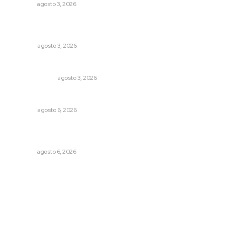
NAYARIT
agosto 3, 2026
¿De qué sirven los foros sobre la NEM?: eufemismos y
mentiras
OPINIÓN
agosto 3, 2026
¿Son los anexos males necesarios?
LA SERPENTINA
agosto 3, 2026
Probables resultados en gubernaturas
OPINIÓN
agosto 6, 2026
Promueven descuentos en recargos y facilidades para
contratos de agua
NAYARIT
agosto 6, 2026
Archivo mensual
agosto 2026