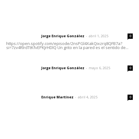
Letras del Director
Letras del director | Un grito en la pared
Jorge Enrique González
-
abril 1, 2025
Letras del director
0
https://open.spotify.com/episode/2nsPGl4XakQixzrq8QFB7a?
si=7zv4RlrdTtKfvEPKJrHDlQ Un grito en la pared es el sentido de...
Las vacas de Huajimic
Jorge Enrique González
-
mayo 6, 2025
Letras del director
0
El peatón y la ciudad
Enrique Martínez
-
abril 4, 2025
Letras del director
0
Lo más popular
Transforman CETMAR 6 con inversión histórica en Bahía
de Banderas