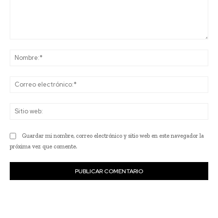
Comentario:
No
Co
ele
Sit
we
Guardar mi nombre, correo electrónico y sitio web en este navegador la
próxima vez que comente.