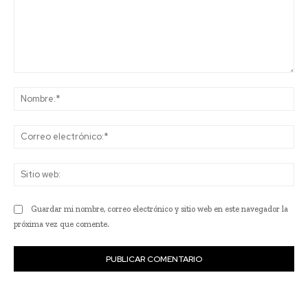
Comentario:
No
Co
ele
Sit
we
Guardar mi nombre, correo electrónico y sitio web en este navegador la
próxima vez que comente.