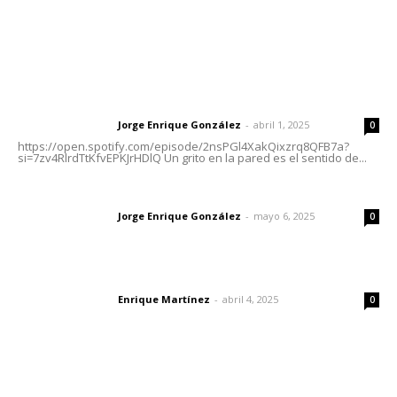
Letras del Director
Letras del director | Un grito en la pared
Jorge Enrique González
-
abril 1, 2025
Letras del director
0
https://open.spotify.com/episode/2nsPGl4XakQixzrq8QFB7a?
si=7zv4RlrdTtKfvEPKJrHDlQ Un grito en la pared es el sentido de...
Las vacas de Huajimic
Jorge Enrique González
-
mayo 6, 2025
Letras del director
0
El peatón y la ciudad
Enrique Martínez
-
abril 4, 2025
Letras del director
0
Lo más popular
Ráfagas citadinas