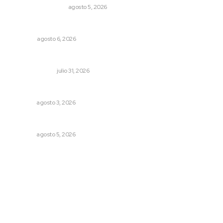
MONITOR POLÍTICO
agosto 5, 2026
El ’68 y evolución de la democracia
OPINIÓN
agosto 6, 2026
Cerrar todos los anexos
LA SERPENTINA
julio 31, 2026
Brillan la cultura y gastronomía de origen en California
NAYARIT
agosto 3, 2026
Sancionarán cobro obligatorio de propinas
NAYARIT
agosto 5, 2026
Archivo mensual
agosto 2026
julio 2026