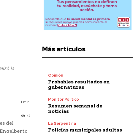
Más artículos
lizó la
Opinión
Probables resultados en
gubernaturas
Monitor Político
1
min.
Resumen semanal de
noticias
47
es del
La Serpentina
Policías municipales adultas
r Engelberto