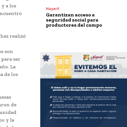
y a los
Nayarit
 encuentro
Garantizan acceso a
seguridad social para
productores del campo
hez realizó
os son
 para ser
año. La
a de los
mesas
aron de
munidad
po y la