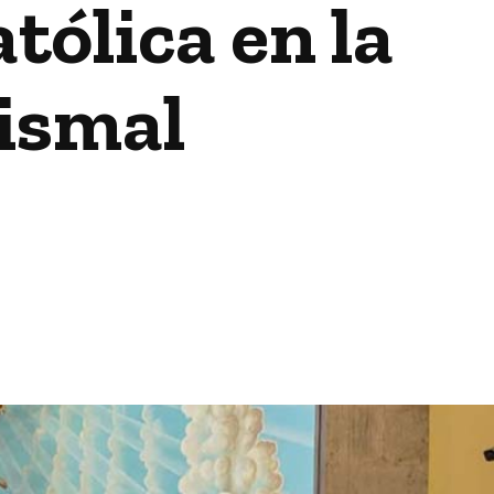
tólica en la
rismal