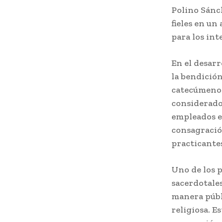
Polino Sánch
fieles en un
para los int
En el desarr
la bendición
catecúmenos
considerados
empleados en
consagración
practicante
Uno de los p
sacerdotale
manera públ
religiosa. E