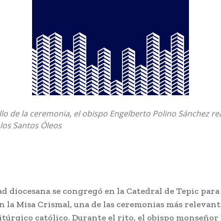
llo de la ceremonia, el obispo Engelberto Polino Sánchez rea
los Santos Óleos
d diocesana se congregó en la Catedral de Tepic para
n la Misa Crismal, una de las ceremonias más relevant
itúrgico católico. Durante el rito, el obispo monseño