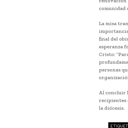
renovación d
comunidad q
La misa tra
importancia 
final del ob
esperanza fr
Cristo: “Par
profundament
personas qu
organizació
Al concluir 
recipientes 
la diócesis.
ETIQUE