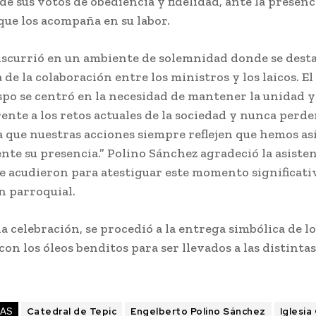
e sus votos de obediencia y fidelidad, ante la presenci
ue los acompaña en su labor.
nscurrió en un ambiente de solemnidad donde se desta
de la colaboración entre los ministros y los laicos. E
ispo se centró en la necesidad de mantener la unidad y
ente a los retos actuales de la sociedad y nunca perder
a que nuestras acciones siempre reflejen que hemos a
e su presencia.” Polino Sánchez agradeció la asisten
e acudieron para atestiguar este momento significativ
n parroquial.
la celebración, se procedió a la entrega simbólica de lo
con los óleos benditos para ser llevados a las distinta
TAS
Catedral de Tepic
Engelberto Polino Sánchez
Iglesia