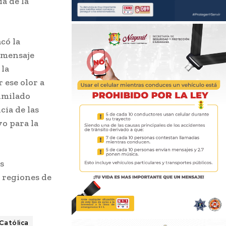
a de la
có la
l mensaje
 la
 ese olor a
similado
cia de las
o para la
s
s regiones de
 Católica