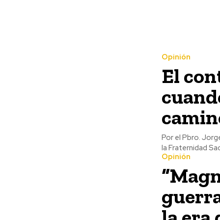
Opinión
El con
cuando
camin
Por el Pbro. Jorge Luis Zarazúa Cam
la Fraternidad Sa
Opinión
“Magni
guerra
la era 