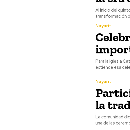
Al inicio del qui
transformación di
Nayarit
Celebr
impor
Para la Iglesia C
extiende esa cele
Nayarit
Partic
la tra
La comunidad dioc
una de las ceremo