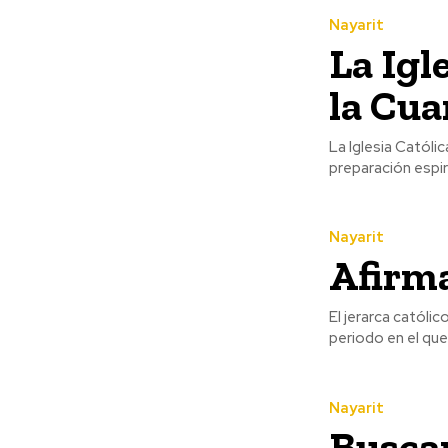
Nayarit
La Igl
la Cu
La Iglesia Católi
preparación espir
Nayarit
Afirma
El jerarca católic
periodo en el que
Nayarit
Buscan