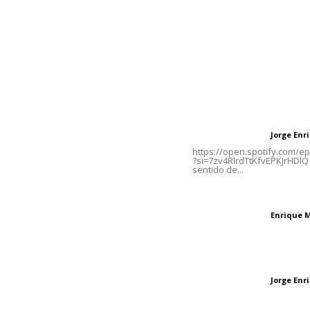
Inicio
Nayarit
Naciona
Contáctanos
Letras del Di
meridianoredacción@gmail.com
Letras del director
Jorge En
Letras del director
Tels. 3112143809 | 3112103211
https://open.spotify.com/
?si=7zv4RlrdTtKfvEPKJrHDlQ 
sentido de...
Oficinas Generales: Av.
Independencia #355, Tepic,
El peatón y la ciu
Nayarit
Enrique 
Letras del director
Las vacas de Huaj
Jorge En
Letras del director