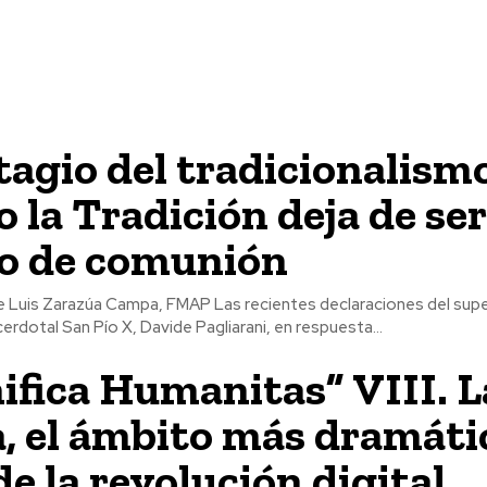
tagio del tradicionalism
 la Tradición deja de se
o de comunión
pa, FMAP Las recientes declaraciones del superior general de
cerdotal San Pío X, Davide Pagliarani, en respuesta...
fica Humanitas” VIII. L
, el ámbito más dramáti
de la revolución digital.