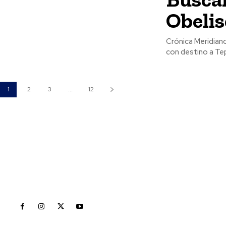
Obelis
Crónica Meridiano | Jorge Enrique Gon
con destino a Tep
1
2
3
...
12