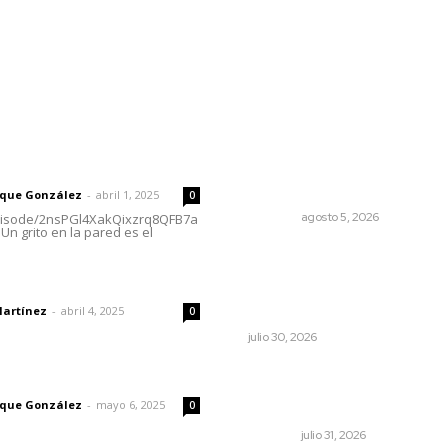
l
Policiaca
Opinión
Deportes
Edición Impresa
S
rector
Lo más popular
Sancionan conductas de
 | Un grito en la pared
asedio para proteger la
tranquilidad comunitaria
rique González
-
abril 1, 2025
0
NAYARIT
agosto 5, 2026
episode/2nsPGl4XakQixzrq8QFB7a
Un grito en la pared es el
Antes de que Maná hiciera
historia, José José ya le ha
dad
cantado a San Blas
Martínez
-
abril 4, 2025
0
LA HISTORIA TAMBIÉN ES NOTICIA
julio 30, 2026
Registra Puente Federació
imic
avance físico superior al
rique González
-
mayo 6, 2025
0
noventa por ciento
NAYARIT
julio 31, 2026