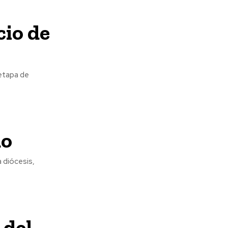
cio de
 etapa de
do
a diócesis,
 del