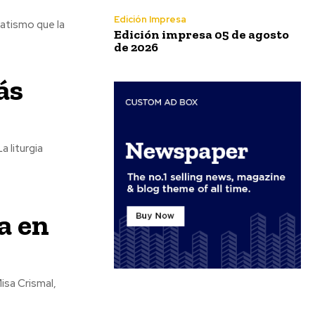
Edición Impresa
matismo que la
Edición impresa 05 de agosto
de 2026
ás
a liturgia
a en
isa Crismal,