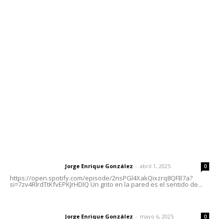
Contáctanos
meridianoredacción@gmail.com
Tels. 3112143809 | 3112103211
Oficinas Generales: Av. Independencia #355, Tepic,
Nayarit
Letras del Director
Letras del director | Un grito en la pared
Jorge Enrique González
-
abril 1, 2025
Letras del director
0
https://open.spotify.com/episode/2nsPGl4XakQixzrq8QFB7a?
si=7zv4RlrdTtKfvEPKJrHDlQ Un grito en la pared es el sentido de...
Las vacas de Huajimic
Jorge Enrique González
-
mayo 6, 2025
Letras del director
0