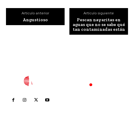
Artículo anterior
Artículo siguiente
Angustioso
Pescan nayaritas en
aguas que no se sabe qué
tan contaminadas están
Inicio
Nayarit
Nacional
Policiaca
Opinión
Deportes
Edición Impresa
Sociales
Meridiano Vallarta