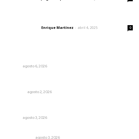
El peatón y la ciudad
Enrique Martínez
-
abril 4, 2025
Letras del director
0
Lo más popular
Niegan que hayan encontrado drogas en el anexo Zion
NAYARIT
agosto 6, 2026
Madrugada de terror en Tepic: borrachas provocan
aparatoso accidente y huye
POLICIACA
agosto 2, 2026
Fortalecen formación de profesionales de la salud en el
IMSS
NAYARIT
agosto 3, 2026
¿Son los anexos males necesarios?
LA SERPENTINA
agosto 3, 2026