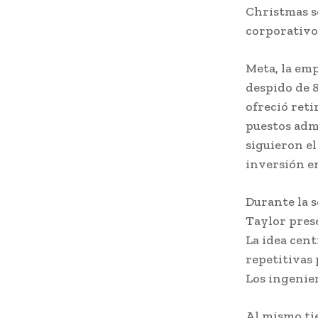
Christmas se
corporativo
Meta, la em
despido de 8
ofreció reti
puestos adm
siguieron e
inversión en
Durante la 
Taylor prese
La idea cent
repetitivas 
Los ingenier
Al mismo ti