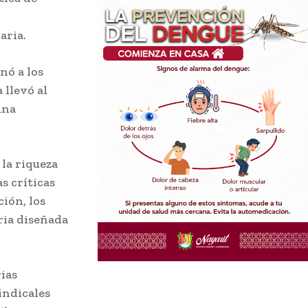
aria.
nó a los
 llevó al
una
la riqueza
s críticas
ión, los
ria diseñada
ias
indicales