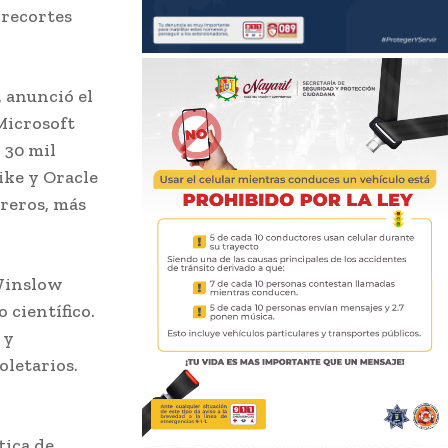
 recortes
 anunció el
Microsoft
 30 mil
ike y Oracle
reros, más
 Winslow
 científico.
 y
oletarios.
tica de