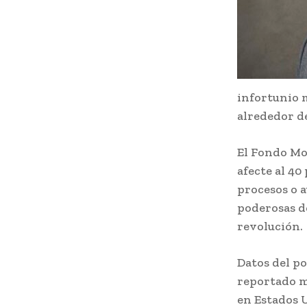
infortunio m
alrededor d
El Fondo Mon
afecte al 40
procesos o 
poderosas d
revolución.
Datos del po
reportado má
en Estados U