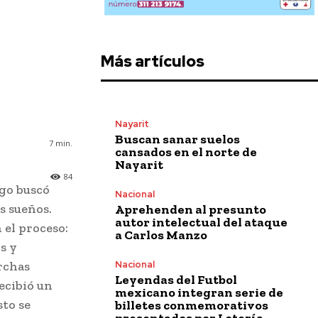
Más artículos
Nayarit
Buscan sanar suelos
7
min.
cansados en el norte de
Nayarit
84
go buscó
Nacional
s sueños.
Aprehenden al presunto
autor intelectual del ataque
 el proceso:
a Carlos Manzo
s y
Nacional
rchas
Leyendas del Futbol
recibió un
mexicano integran serie de
sto se
billetes conmemorativos
presentados por Lotería