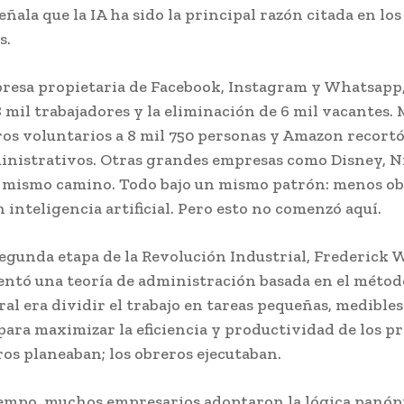
ñala que la IA ha sido la principal razón citada en los
s.
presa propietaria de Facebook, Instagram y Whatsapp,
 mil trabajadores y la eliminación de 6 mil vacantes. 
ros voluntarios a 8 mil 750 personas y Amazon recortó
inistrativos. Otras grandes empresas como Disney, N
l mismo camino. Todo bajo un mismo patrón: menos ob
 inteligencia artificial. Pero esto no comenzó aquí.
segunda etapa de la Revolución Industrial, Frederick
ntó una teoría de administración basada en el método
ral era dividir el trabajo en tareas pequeñas, medibles
para maximizar la eficiencia y productividad de los pr
os planeaban; los obreros ejecutaban.
empo, muchos empresarios adoptaron la lógica panóp