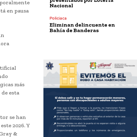
mporalmente
Nacional
stá en pausa
Policiaca
Eliminan delincuente en
Bahía de Banderas
un
dora
ificial
ando
ógicas más
 de esta
ctor se han
este 2026. Y
 Gray &