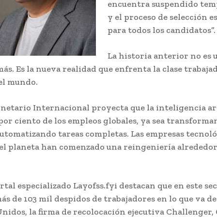
encuentra suspendido te
y el proceso de selección e
para todos los candidatos”.
La historia anterior no es 
ás. Es la nueva realidad que enfrenta la clase trabaja
el mundo.
etario Internacional proyecta que la inteligencia art
 por ciento de los empleos globales, ya sea transform
automatizando tareas completas. Las empresas tecnol
el planeta han comenzado una reingeniería alrededor
rtal especializado Layofss.fyi destacan que en este se
s de 103 mil despidos de trabajadores en lo que va de 
nidos, la firma de recolocación ejecutiva Challenger,