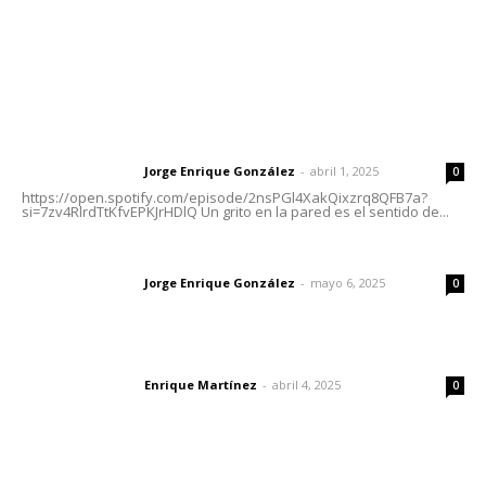
Letras del Director
Letras del director | Un grito en la pared
Jorge Enrique González
-
abril 1, 2025
Letras del director
0
https://open.spotify.com/episode/2nsPGl4XakQixzrq8QFB7a?
si=7zv4RlrdTtKfvEPKJrHDlQ Un grito en la pared es el sentido de...
Las vacas de Huajimic
Jorge Enrique González
-
mayo 6, 2025
Letras del director
0
El peatón y la ciudad
Enrique Martínez
-
abril 4, 2025
Letras del director
0
Lo más popular