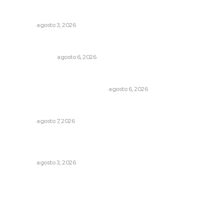
Destinan 87 millones a obras de infraestructura en tres
municipios
NAYARIT
agosto 3, 2026
En el país de las corrupciones
LA SERPENTINA
agosto 6, 2026
Cuando el río suena, ¿quién escucha?
EL ATAQUE DE LOS QUE OBSERVAN
agosto 6, 2026
Culmina El Molino liquidación productores de caña
NAYARIT
agosto 7, 2026
Advierten inconsistencia en reparación del daño por
delito de corrupción de menores
NAYARIT
agosto 3, 2026
Archivo mensual