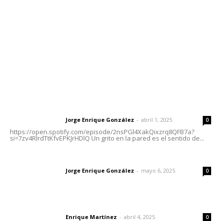
Tels. 3112143809 | 3112103211
Oficinas Generales: Av. Independencia #355, Tepic,
Nayarit
Letras del Director
Letras del director | Un grito en la pared
Jorge Enrique González
-
abril 1, 2025
Letras del director
0
https://open.spotify.com/episode/2nsPGl4XakQixzrq8QFB7a?
si=7zv4RlrdTtKfvEPKJrHDlQ Un grito en la pared es el sentido de...
Las vacas de Huajimic
Jorge Enrique González
-
mayo 6, 2025
Letras del director
0
El peatón y la ciudad
Enrique Martínez
-
abril 4, 2025
Letras del director
0