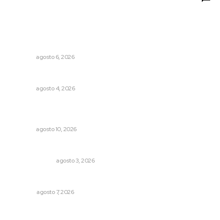
Lo más popular
Preparan la Feria de Regreso a Clases
NAYARIT
agosto 6, 2026
Invitan a descubrir riqueza cultural en ruta Entre Canales
NAYARIT
agosto 4, 2026
Habilitarán centro de resguardo para menores en
movilidad en Tepic
NAYARIT
agosto 10, 2026
¿Son los anexos males necesarios?
LA SERPENTINA
agosto 3, 2026
Las exportaciones y la inseguridad
OPINIÓN
agosto 7, 2026