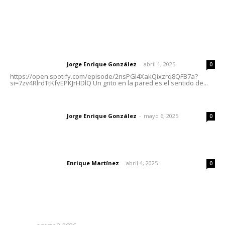
Letras del Director
Letras del director | Un grito en la pared
Jorge Enrique González
-
abril 1, 2025
Letras del director
0
https://open.spotify.com/episode/2nsPGl4XakQixzrq8QFB7a?
si=7zv4RlrdTtKfvEPKJrHDlQ Un grito en la pared es el sentido de...
Las vacas de Huajimic
Jorge Enrique González
-
mayo 6, 2025
Letras del director
0
El peatón y la ciudad
Enrique Martínez
-
abril 4, 2025
Letras del director
0
Lo más popular
Entregan nuevo domo escolar en San Juan de Abajo