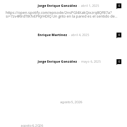
Jorge Enrique González
-
abril 1, 2025
Letras del director
0
https://open.spotify.com/episode/2nsPGl4XakQixzrq8QFB7a?
si=7zv4RlrdTtKfvEPKJrHDlQ Un grito en la pared es el sentido de...
El peatón y la ciudad
Enrique Martínez
-
abril 4, 2025
Letras del director
0
Las vacas de Huajimic
Jorge Enrique González
-
mayo 6, 2025
Letras del director
0
Lo más popular
El Google Maps del Porfiriato: así conocieron México
miles de niños hace más de un siglo
LA HISTORIA TAMBIÉN ES NOTICIA
agosto 5, 2026
Buscan asegurar precio competitivo para el arroz
nayarita
NAYARIT
agosto 6, 2026