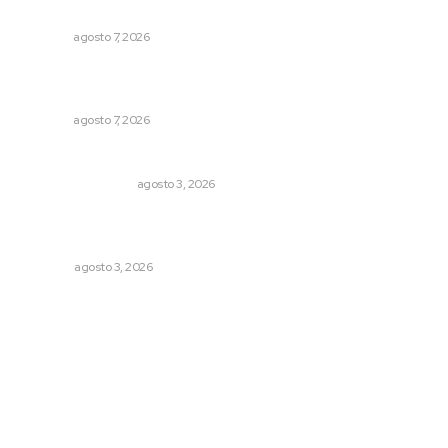
sobre autismo
NAYARIT
agosto 7, 2026
Fortalecen participación social en el Sistema de Radio y
Televisión
NAYARIT
agosto 7, 2026
Varios estados necesitan mejorar su economía
MONITOR POLÍTICO
agosto 3, 2026
El ser humano ―vivo y difunto― es como un soplo,
como una sombra que pasa
OPINIÓN
agosto 3, 2026
Archivo mensual
agosto 2026
julio 2026