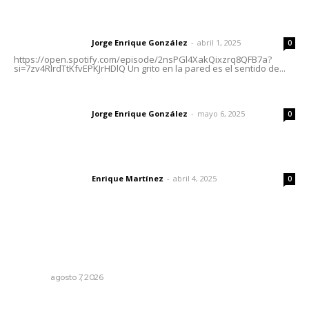
Letras del director | Un grito en la pared
Jorge Enrique González
-
abril 1, 2025
Letras del director
0
https://open.spotify.com/episode/2nsPGl4XakQixzrq8QFB7a?
si=7zv4RlrdTtKfvEPKJrHDlQ Un grito en la pared es el sentido de...
Las vacas de Huajimic
Jorge Enrique González
-
mayo 6, 2025
Letras del director
0
El peatón y la ciudad
Enrique Martínez
-
abril 4, 2025
Letras del director
0
Lo más popular
Inauguran espacio de lectura y bebeteca en centro
femenil
NAYARIT
agosto 7, 2026
Capacitan a funcionarios de Tepic en sensibilización