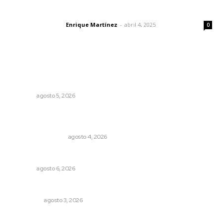
El peatón y la ciudad
Enrique Martínez
-
abril 4, 2025
Letras del director
0
Lo más popular
Recuperan milenario sello ritual de la cultura Aztatlán en
Nayarit
NAYARIT
agosto 5, 2026
Pensiones absorben un tercio de lo que gasta el
gobierno
MONITOR POLÍTICO
agosto 4, 2026
Niegan que hayan encontrado drogas en el anexo Zion
NAYARIT
agosto 6, 2026
Eliminan delincuente en Bahía de Banderas
POLICIACA
agosto 3, 2026
Probables resultados en gubernaturas