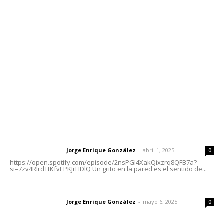
meridianoredacción@gmail.com
Tels. 3112143809 | 3112103211
Oficinas Generales: Av. Independencia #355, Tepic,
Nayarit
Letras del Director
Letras del director | Un grito en la pared
Jorge Enrique González
-
abril 1, 2025
Letras del director
0
https://open.spotify.com/episode/2nsPGl4XakQixzrq8QFB7a?
si=7zv4RlrdTtKfvEPKJrHDlQ Un grito en la pared es el sentido de...
Las vacas de Huajimic
Jorge Enrique González
-
mayo 6, 2025
Letras del director
0