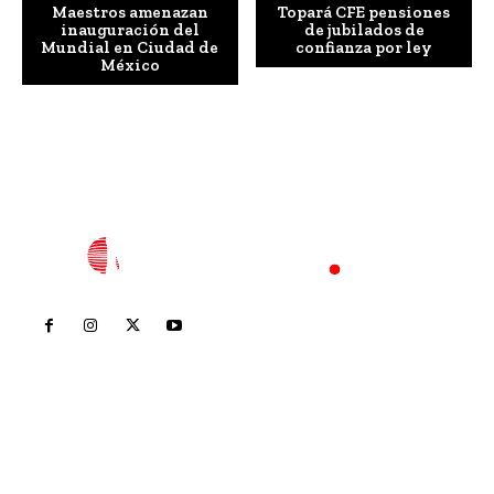
Maestros amenazan
Topará CFE pensiones
inauguración del
de jubilados de
Mundial en Ciudad de
confianza por ley
México
Inicio
Nayarit
Nacional
Policiaca
Opinión
Deportes
Edición Impresa
Sociales
Meridiano Vallarta
Contáctanos