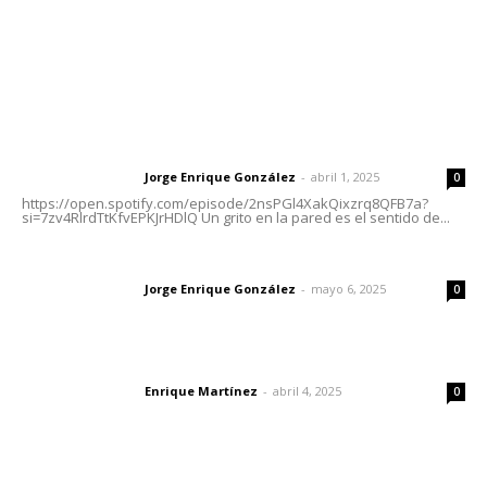
Nayarit
Letras del Director
Letras del director | Un grito en la pared
Jorge Enrique González
-
abril 1, 2025
Letras del director
0
https://open.spotify.com/episode/2nsPGl4XakQixzrq8QFB7a?
si=7zv4RlrdTtKfvEPKJrHDlQ Un grito en la pared es el sentido de...
Las vacas de Huajimic
Jorge Enrique González
-
mayo 6, 2025
Letras del director
0
El peatón y la ciudad
Enrique Martínez
-
abril 4, 2025
Letras del director
0
Lo más popular