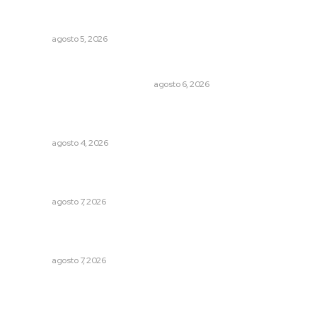
Triunfa Victorina Morales con el lenguaje milenario de
sus hilos
NAYARIT
agosto 5, 2026
Cuando el río suena, ¿quién escucha?
EL ATAQUE DE LOS QUE OBSERVAN
agosto 6, 2026
Intensifican sustitución de rejillas y desazolve por
temporal
NAYARIT
agosto 4, 2026
Desconfío de las policías municipales: gobernador
Navarro
NAYARIT
agosto 7, 2026
Reconocen a jóvenes por impulsar proyectos
comunitarios
NAYARIT
agosto 7, 2026
Archivo mensual