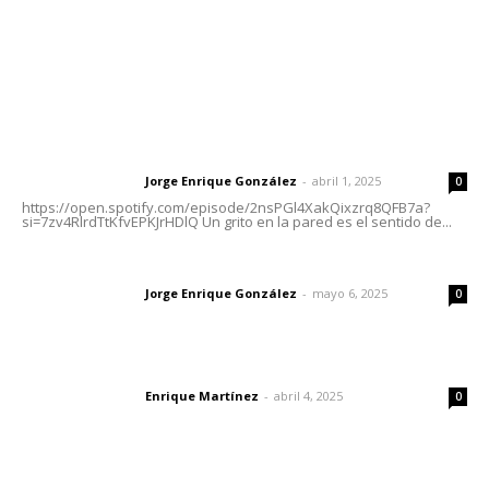
Nayarit
Letras del Director
Letras del director | Un grito en la pared
Jorge Enrique González
-
abril 1, 2025
Letras del director
0
https://open.spotify.com/episode/2nsPGl4XakQixzrq8QFB7a?
si=7zv4RlrdTtKfvEPKJrHDlQ Un grito en la pared es el sentido de...
Las vacas de Huajimic
Jorge Enrique González
-
mayo 6, 2025
Letras del director
0
El peatón y la ciudad
Enrique Martínez
-
abril 4, 2025
Letras del director
0
Lo más popular