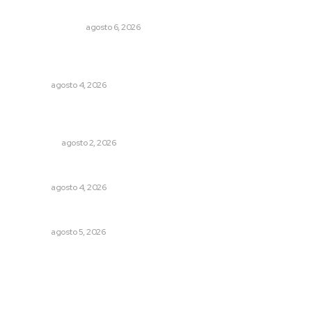
Edición impresa 06 de agosto de 2026
EDICIÓN IMPRESA
agosto 6, 2026
General con 40 años de carrera asume la Guardia
Nacional
NAYARIT
agosto 4, 2026
Madrugada de terror en Tepic: borrachas provocan
aparatoso accidente y huye
POLICIACA
agosto 2, 2026
Nayarit, en alerta por los accidentes viales
NAYARIT
agosto 4, 2026
Buscan sanar suelos cansados en el norte de Nayarit
NAYARIT
agosto 5, 2026
Archivo mensual