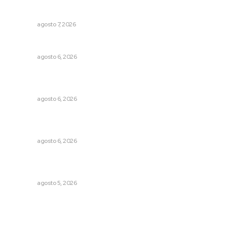
Azota ola de robos el centro histórico de Tepic
NAYARIT
agosto 7, 2026
Celebrarán feria de lenguas indígenas
NAYARIT
agosto 6, 2026
Podrán artistas obtener título por experiencia
profesional sobresaliente
NAYARIT
agosto 6, 2026
Lanzan recomendaciones para reforzar la seguridad en
comercios de Nayarit
NAYARIT
agosto 6, 2026
Liquidación en ingenio de Puga se ejecuta a 985 pesos
por tonelada
NAYARIT
agosto 5, 2026
Archivo mensual