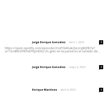
Nayarit
Letras del Director
Letras del director | Un grito en la pared
Jorge Enrique González
-
abril 1, 2025
Letras del director
0
https://open.spotify.com/episode/2nsPGl4XakQixzrq8QFB7a?
si=7zv4RlrdTtKfvEPKJrHDlQ Un grito en la pared es el sentido de...
Las vacas de Huajimic
Jorge Enrique González
-
mayo 6, 2025
Letras del director
0
El peatón y la ciudad
Enrique Martínez
-
abril 4, 2025
Letras del director
0
Lo más popular