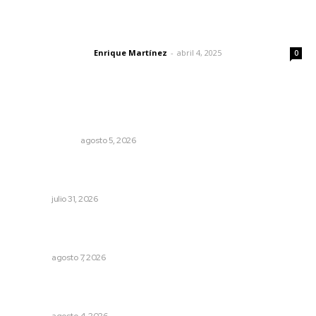
El peatón y la ciudad
Enrique Martínez
-
abril 4, 2025
Letras del director
0
Lo más popular
La Inteligencia Artificial enfrenta a dos grupos humanos
LA SERPENTINA
agosto 5, 2026
Brinda el DIF asistencia alimentaria en las Olimpiadas de
Oro 2026
NAYARIT
julio 31, 2026
Vinculan a sector artesanal con la actividad turística
estatal
NAYARIT
agosto 7, 2026
Intensifican sustitución de rejillas y desazolve por
temporal
NAYARIT
agosto 4, 2026