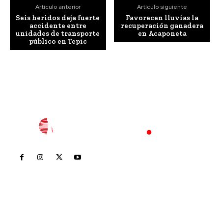
Artículo anterior
Artículo siguiente
Seis heridos deja fuerte
Favorecen lluvias la
accidente entre
recuperación ganadera
unidades de transporte
en Acaponeta
público en Tepic
Inicio
Nayarit
Nacional
Policiaca
Opinión
Deportes
Edición Impresa
Sociales
Meridiano Vallarta