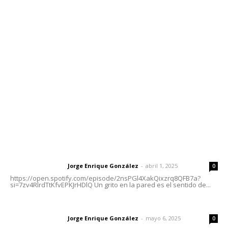
Contáctanos
meridianoredacción@gmail.com
Tels. 3112143809 | 3112103211
Oficinas Generales: Av. Independencia #355, Tepic,
Nayarit
Letras del Director
Letras del director | Un grito en la pared
Jorge Enrique González
-
abril 1, 2025
Letras del director
0
https://open.spotify.com/episode/2nsPGl4XakQixzrq8QFB7a?
si=7zv4RlrdTtKfvEPKJrHDlQ Un grito en la pared es el sentido de...
Las vacas de Huajimic
Jorge Enrique González
-
mayo 6, 2025
Letras del director
0