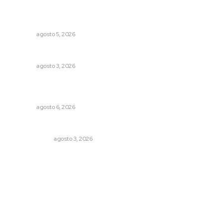
Lluvias y maleantes dañaron planteles en distintos
municipios de Nayarit
NAYARIT
agosto 5, 2026
Brillan la cultura y gastronomía de origen en California
NAYARIT
agosto 3, 2026
Inician acciones de prevención ante presencia de
cocodrilos
NAYARIT
agosto 6, 2026
Autócrata, con distancia
OTRAS VOCES
agosto 3, 2026
Archivo mensual
agosto 2026
julio 2026