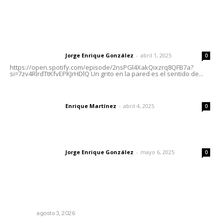
Letras del Director
Letras del director | Un grito en la pared
Jorge Enrique González
-
abril 1, 2025
Letras del director
0
https://open.spotify.com/episode/2nsPGl4XakQixzrq8QFB7a?
si=7zv4RlrdTtKfvEPKJrHDlQ Un grito en la pared es el sentido de...
El peatón y la ciudad
Enrique Martínez
-
abril 4, 2025
Letras del director
0
Las vacas de Huajimic
Jorge Enrique González
-
mayo 6, 2025
Letras del director
0
Lo más popular
Más orden en las precampañas
OPINIÓN
agosto 3, 2026