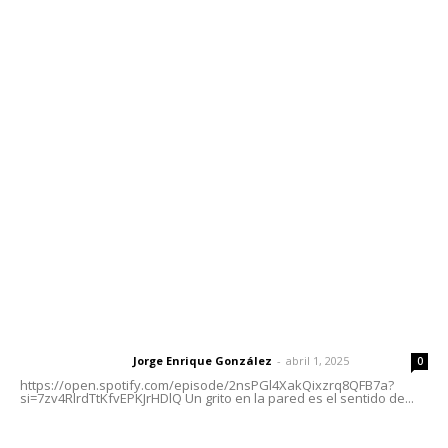
Contáctanos
meridianoredacción@gmail.com
Tels. 3112143809 | 3112103211
Oficinas Generales: Av. Independencia #355, Tepic,
Nayarit
Letras del Director
Letras del director | Un grito en la pared
Jorge Enrique González
-
abril 1, 2025
Letras del director
0
https://open.spotify.com/episode/2nsPGl4XakQixzrq8QFB7a?
si=7zv4RlrdTtKfvEPKJrHDlQ Un grito en la pared es el sentido de...
Las vacas de Huajimic