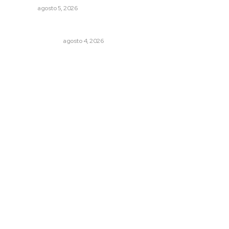
NAYARIT
agosto 5, 2026
Edición impresa 04 de agosto de 2026
EDICIÓN IMPRESA
agosto 4, 2026
Archivo mensual
agosto 2026
julio 2026
junio 2026
mayo 2026
abril 2026
marzo 2026
© 2024 Meridiano.mx - Todos los derechos reservados