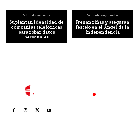
Artículo anterior
Artículo siguiente
Suplantan identidad de
Frenan riñas y aseguran
compañías telefónicas
festejo en el Ángel de la
para robar datos
Independencia
personales
Inicio
Nayarit
Nacional
Policiaca
Opinión
Deportes
Edición Impresa
Sociales
Meridiano Vallarta