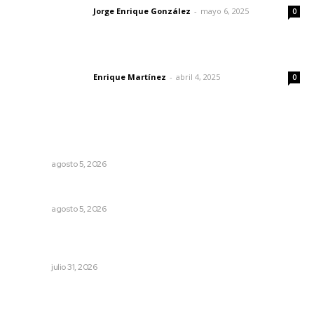
Jorge Enrique González
-
mayo 6, 2025
Letras del director
0
El peatón y la ciudad
Enrique Martínez
-
abril 4, 2025
Letras del director
0
Lo más popular
Prohibirán celulares en escuelas de Nayarit
NAYARIT
agosto 5, 2026
Nacen venados cola blanca en Parque Tachií
NAYARIT
agosto 5, 2026
Olimpiadas para convivir, no para competir: gobernador
Navarro
NAYARIT
julio 31, 2026
Recuperan milenario sello ritual de la cultura Aztatlán en
Nayarit