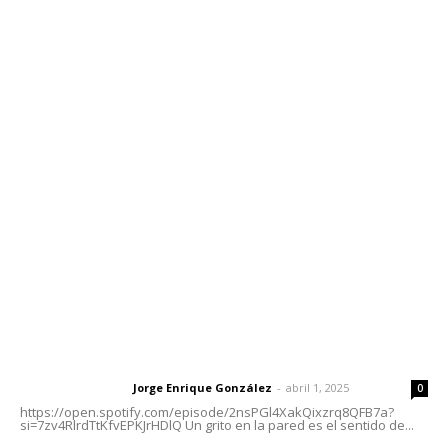
Contáctanos
meridianoredacción@gmail.com
Tels. 3112143809 | 3112103211
Oficinas Generales: Av. Independencia #355, Tepic,
Nayarit
Letras del Director
Letras del director | Un grito en la pared
Jorge Enrique González
-
abril 1, 2025
Letras del director
0
https://open.spotify.com/episode/2nsPGl4XakQixzrq8QFB7a?
si=7zv4RlrdTtKfvEPKJrHDlQ Un grito en la pared es el sentido de...