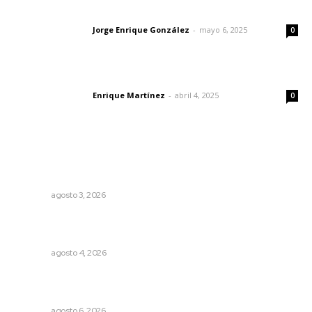
Las vacas de Huajimic
Jorge Enrique González
-
mayo 6, 2025
Letras del director
0
El peatón y la ciudad
Enrique Martínez
-
abril 4, 2025
Letras del director
0
Lo más popular
Fortalecen formación de profesionales de la salud en el
IMSS
NAYARIT
agosto 3, 2026
Fomentan salud integral mediante cultura de la
lactancia materna
NAYARIT
agosto 4, 2026
Podrán artistas obtener título por experiencia
profesional sobresaliente
NAYARIT
agosto 6, 2026