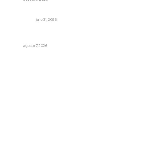
Cerrar todos los anexos
LA SERPENTINA
julio 31, 2026
Recupera la CONDUSEF 17.8 millones de pesos a favor
de usuarios financieros
NAYARIT
agosto 7, 2026
Archivo mensual
agosto 2026
julio 2026
junio 2026
mayo 2026
abril 2026
marzo 2026