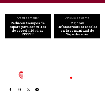
Artículo anterior
Artículo siguiente
Reducen tiempos de
Mejoran
espera para consultas
infraestructura escolar
de especialidad en
en la comunidad de
ISSSTE
Tepuzhuacán
Inicio
Nayarit
Nacional
Policiaca
Opinión
Deportes
Edición Impresa
Sociales
Meridiano Vallarta