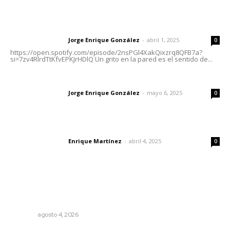
Letras del director | Un grito en la pared
Jorge Enrique González
-
abril 1, 2025
Letras del director
0
https://open.spotify.com/episode/2nsPGl4XakQixzrq8QFB7a?
si=7zv4RlrdTtKfvEPKJrHDlQ Un grito en la pared es el sentido de...
Las vacas de Huajimic
Jorge Enrique González
-
mayo 6, 2025
Letras del director
0
El peatón y la ciudad
Enrique Martínez
-
abril 4, 2025
Letras del director
0
Lo más popular
Abren convocatoria de ingreso para la Escuela de Bellas
Artes
NAYARIT
agosto 4, 2026