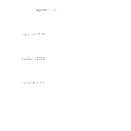
Edición impresa 08 de agosto de 2026
EDICIÓN IMPRESA
agosto 7, 2026
Buen gobierno, buen liderazgo y la amenaza de la
politiquería
OPINIÓN
agosto 4, 2026
Aclara Marakame tarifas y programas de apoyo para
rehabilitación
NAYARIT
agosto 4, 2026
Establecen precio de garantía para ganado en
Compostela
NAYARIT
agosto 5, 2026
Archivo mensual
agosto 2026
julio 2026