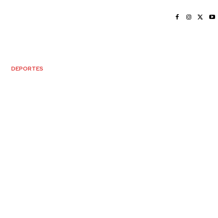
INICIO
NAYARIT
NACIONAL
POLICIACA
OPINIÓN
DEPORTES
EDICIÓN IMPRESA
SOCIALES
MERIDIANO VALLARTA