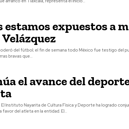
 arrancó en Tlaxcala, representa el inicio...
 estamos expuestos a mo
 Velázquez
poderó del fútbol; el fin de semana todo México fue testigo del p
rras bravas que...
úa el avance del deport
ita
rupo
multidisciplinario a favor del atleta en la entidad. El...