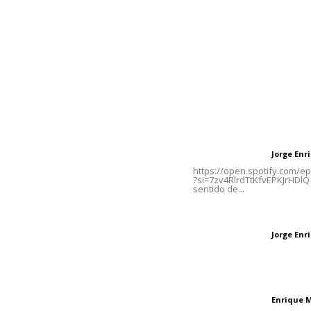
Inicio
Nayarit
Naciona
Contáctanos
Letras del Di
meridianoredacción@gmail.com
Letras del director
Jorge En
Letras del director
Tels. 3112143809 | 3112103211
https://open.spotify.com/
?si=7zv4RlrdTtKfvEPKJrHDlQ 
sentido de...
Oficinas Generales: Av.
Independencia #355, Tepic,
Las vacas de Huaj
Nayarit
Jorge En
Letras del director
El peatón y la ciu
Enrique 
Letras del director