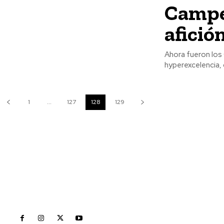
Campe
afició
Ahora fueron los
hyperexcelencia, 
1
...
127
128
129