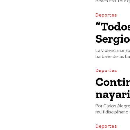
Beach Pro Tour que
Deportes
“Todos
Sergio
La violencia se a
barbarie de las ba
Deportes
Contin
nayar
Por Carlos Alegre El Instituto Nayarita de Cultura Física y Deporte ha logrado conjuntar un g
Deportes