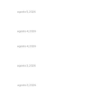
Liquidación en ingenio de Puga se ejecuta a 985 pesos
por tonelada
NAYARIT
agosto 5, 2026
General con 40 años de carrera asume la Guardia
Nacional
NAYARIT
agosto 4, 2026
Analizan impacto de adicciones en la salud mental
NAYARIT
agosto 4, 2026
Transforman CETMAR 6 con inversión histórica en Bahía
de Banderas
NAYARIT
agosto 3, 2026
¿De qué sirven los foros sobre la NEM?: eufemismos y
mentiras
OPINIÓN
agosto 3, 2026
Archivo mensual