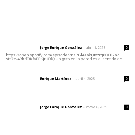
Letras del Director
Letras del director | Un grito en la pared
Jorge Enrique González
-
abril 1, 2025
Letras del director
0
https://open.spotify.com/episode/2nsPGl4XakQixzrq8QFB7a?
si=7zv4RlrdTtKfvEPKJrHDlQ Un grito en la pared es el sentido de...
El peatón y la ciudad
Enrique Martínez
-
abril 4, 2025
Letras del director
0
Las vacas de Huajimic
Jorge Enrique González
-
mayo 6, 2025
Letras del director
0
Lo más popular