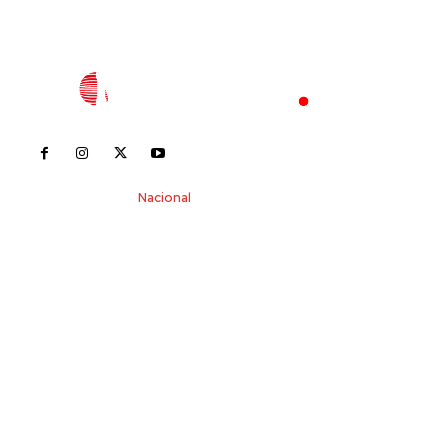
Inicio
Nayarit
Nacional
Policiaca
Opinión
Deportes
Edición Impresa
Sociales
Meridiano Vallarta
Contáctanos
meridianoredacción@gmail.com
Tels. 3112143809 | 3112103211
Oficinas Generales: Av. Independencia #355, Tepic,
Nayarit