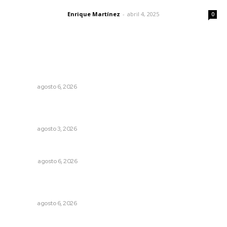
El peatón y la ciudad
Enrique Martínez
-
abril 4, 2025
Letras del director
0
Lo más popular
Lanzan recomendaciones para reforzar la seguridad en
comercios de Nayarit
NAYARIT
agosto 6, 2026
Impulsan ruta turística en San Blas; Mecatán: Tierra de
Agua, Senderos y Plátanos
NAYARIT
agosto 3, 2026
Agosto, la hora de definirse
OPINIÓN
agosto 6, 2026
Promueven descuentos en recargos y facilidades para
contratos de agua
NAYARIT
agosto 6, 2026
Culpa Jalisco a Nayarit por falla del transporte