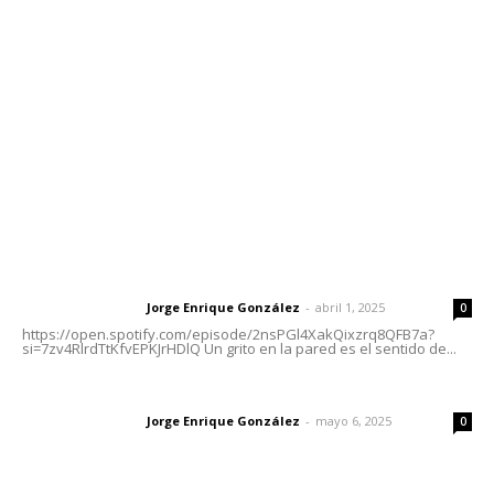
meridianoredacción@gmail.com
Tels. 3112143809 | 3112103211
Oficinas Generales: Av. Independencia #355, Tepic,
Nayarit
Letras del Director
Letras del director | Un grito en la pared
Jorge Enrique González
-
abril 1, 2025
Letras del director
0
https://open.spotify.com/episode/2nsPGl4XakQixzrq8QFB7a?
si=7zv4RlrdTtKfvEPKJrHDlQ Un grito en la pared es el sentido de...
Las vacas de Huajimic
Jorge Enrique González
-
mayo 6, 2025
Letras del director
0