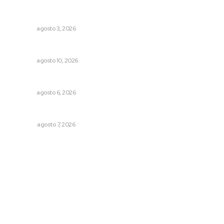
Promueven saberes ancestrales en la ruta Potrero
Tradicional
NAYARIT
agosto 3, 2026
Layín vuelve a ampararse contra posible aprehensión
NAYARIT
agosto 10, 2026
Celebrarán feria de lenguas indígenas
NAYARIT
agosto 6, 2026
Las exportaciones y la inseguridad
OPINIÓN
agosto 7, 2026
Archivo mensual
agosto 2026
julio 2026
junio 2026