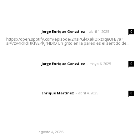
Letras del Director
Letras del director | Un grito en la pared
Jorge Enrique González
-
abril 1, 2025
Letras del director
0
https://open.spotify.com/episode/2nsPGl4XakQixzrq8QFB7a?
si=7zv4RlrdTtKfvEPKJrHDlQ Un grito en la pared es el sentido de...
Las vacas de Huajimic
Jorge Enrique González
-
mayo 6, 2025
Letras del director
0
El peatón y la ciudad
Enrique Martínez
-
abril 4, 2025
Letras del director
0
Lo más popular
Edición impresa 04 de agosto de 2026
EDICIÓN IMPRESA
agosto 4, 2026