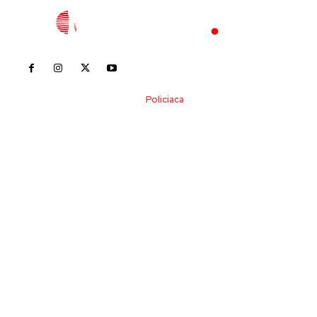
Inicio
Nayarit
Nacional
Policiaca
Opinión
Deportes
Edición Impresa
Sociales
Meridiano Vallarta
Contáctanos
meridianoredacción@gmail.com
Tels. 3112143809 | 3112103211
Oficinas Generales: Av. Independencia #355, Tepic,
Nayarit