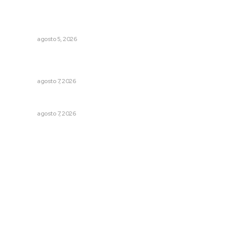
Explican origen científico de inundaciones en Tepic y
Xalisco
NAYARIT
agosto 5, 2026
Vinculan a sector artesanal con la actividad turística
estatal
NAYARIT
agosto 7, 2026
Honran el legado del maestro Mariano Valadez Navarro
NAYARIT
agosto 7, 2026
Archivo mensual
agosto 2026
julio 2026
junio 2026