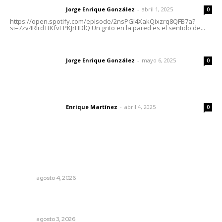
Jorge Enrique González
-
abril 1, 2025
Letras del director
0
https://open.spotify.com/episode/2nsPGl4XakQixzrq8QFB7a?
si=7zv4RlrdTtKfvEPKJrHDlQ Un grito en la pared es el sentido de...
Las vacas de Huajimic
Jorge Enrique González
-
mayo 6, 2025
Letras del director
0
El peatón y la ciudad
Enrique Martínez
-
abril 4, 2025
Letras del director
0
Lo más popular
Aclara Marakame tarifas y programas de apoyo para
rehabilitación
NAYARIT
agosto 4, 2026
Advierten inconsistencia en reparación del daño por
delito de corrupción de menores
NAYARIT
agosto 3, 2026