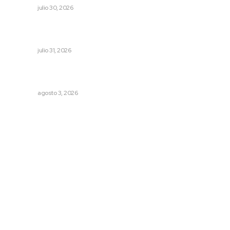
NAYARIT
julio 30, 2026
Olimpiadas para convivir, no para competir: gobernador
Navarro
NAYARIT
julio 31, 2026
Refuerzan blindaje estatal ante conflictos en regiones
vecinas
NAYARIT
agosto 3, 2026
Archivo mensual
agosto 2026
julio 2026
junio 2026
mayo 2026
abril 2026