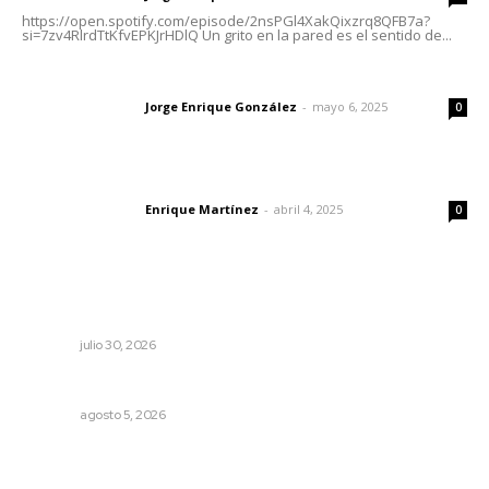
https://open.spotify.com/episode/2nsPGl4XakQixzrq8QFB7a?
si=7zv4RlrdTtKfvEPKJrHDlQ Un grito en la pared es el sentido de...
Las vacas de Huajimic
Jorge Enrique González
-
mayo 6, 2025
Letras del director
0
El peatón y la ciudad
Enrique Martínez
-
abril 4, 2025
Letras del director
0
Lo más popular
Alertan por tramos de alta peligrosidad
NAYARIT
julio 30, 2026
Nacen venados cola blanca en Parque Tachií
NAYARIT
agosto 5, 2026
Esperan 50 mil visitantes en el Pico Rivera Sports Arena;
preparan Feria de Nayarit en California