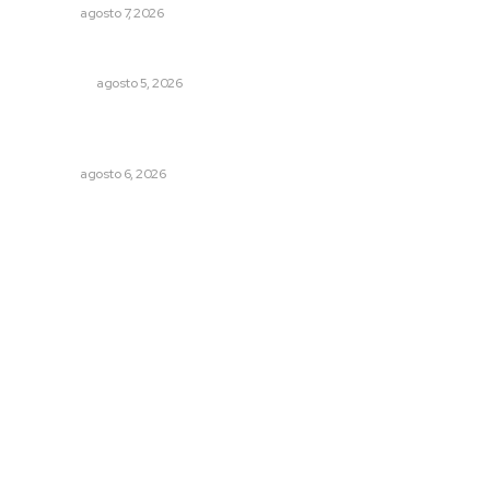
NAYARIT
agosto 7, 2026
Árboles aplastan casas y camioneta en Tepic
POLICIACA
agosto 5, 2026
Lanzan recomendaciones para reforzar la seguridad en
comercios de Nayarit
NAYARIT
agosto 6, 2026
Archivo mensual
agosto 2026
julio 2026
junio 2026
mayo 2026
abril 2026
marzo 2026