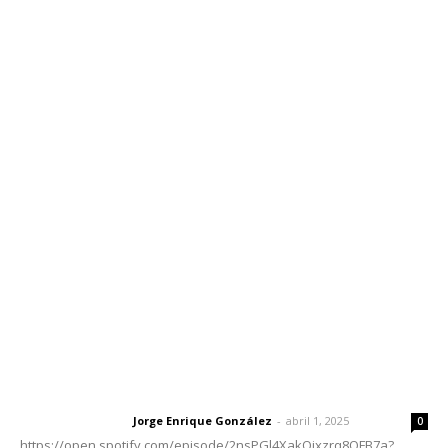
Inicio
Nayarit
Nacional
Policiaca
Opinión
Deportes
Edición Impresa
Sociales
Meridiano Vallarta
Contáctanos
meridianoredacción@gmail.com
Tels. 3112143809 | 3112103211
Oficinas Generales: Av. Independencia #355, Tepic,
Nayarit
Letras del Director
Letras del director | Un grito en la pared
Jorge Enrique González
-
abril 1, 2025
Letras del director
0
https://open.spotify.com/episode/2nsPGl4XakQixzrq8QFB7a?