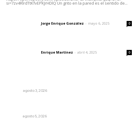
si=7zv4RlrdTtKfvEPKJrHDlQ Un grito en la pared es el sentido de...
Las vacas de Huajimic
Jorge Enrique González
-
mayo 6, 2025
Letras del director
0
El peatón y la ciudad
Enrique Martínez
-
abril 4, 2025
Letras del director
0
Lo más popular
Galope
OPINIÓN
agosto 3, 2026
Sancionan conductas de asedio para proteger la
tranquilidad comunitaria
NAYARIT
agosto 5, 2026
Fortalecen participación social en el Sistema de Radio y
Televisión