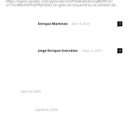
https://open.spotify.com/episode/2nsPGl4XakQixzrq8QFB7a?
si=7zv4RlrdTtKfvEPKJrHDlQ Un grito en la pared es el sentido de...
El peatón y la ciudad
Enrique Martínez
-
abril 4, 2025
Letras del director
0
Las vacas de Huajimic
Jorge Enrique González
-
mayo 6, 2025
Letras del director
0
Lo más popular
Fomentan cultura de prevención contra el cáncer de
próstata
NAYARIT
julio 30, 2026
Edición impresa 05 de agosto de 2026
EDICIÓN IMPRESA
agosto 5, 2026
Invierten 340 millones de pesos en conservación de
carreteras federales