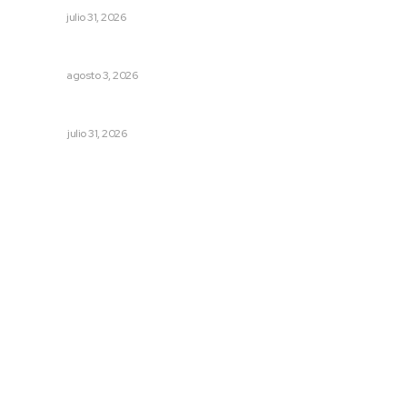
NAYARIT
julio 31, 2026
Entregan nuevo domo escolar en San Juan de Abajo
NAYARIT
agosto 3, 2026
Tópicos políticos para analizar
OPINIÓN
julio 31, 2026
Archivo mensual
agosto 2026
julio 2026
junio 2026
mayo 2026
abril 2026
marzo 2026