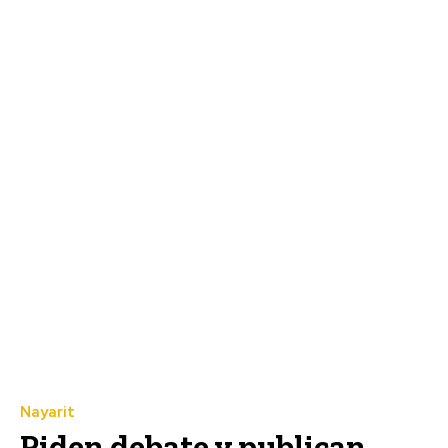
Nayarit
Piden debate y publican