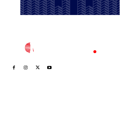
Inicio
Nayarit
Nacional
Policiaca
Opinión
Deportes
Edición Impresa
Sociales
Meridiano Vallarta
Contáctanos
meridianoredacción@gmail.com
Tels. 3112143809 | 3112103211