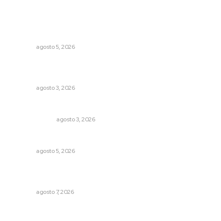
Lo más popular
Sancionarán cobro obligatorio de propinas
NAYARIT
agosto 5, 2026
Exigen adaptar fechas de veda ante riesgos climáticos
y comerciales
NAYARIT
agosto 3, 2026
¿Son los anexos males necesarios?
LA SERPENTINA
agosto 3, 2026
Buscan sanar suelos cansados en el norte de Nayarit
NAYARIT
agosto 5, 2026
Impulsan proyectos productivos con créditos a tasa
cero de interés
NAYARIT
agosto 7, 2026