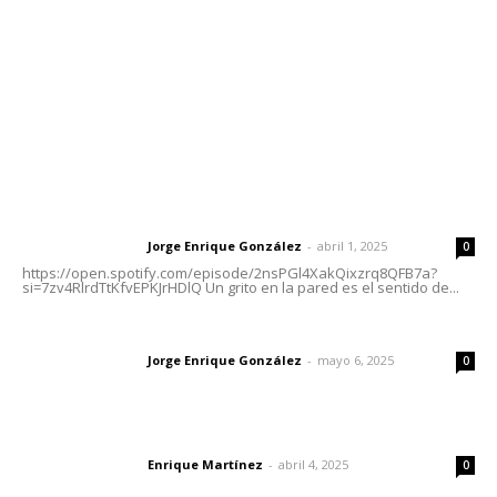
Oficinas Generales: Av. Independencia #355, Tepic,
Nayarit
Letras del Director
Letras del director | Un grito en la pared
Jorge Enrique González
-
abril 1, 2025
Letras del director
0
https://open.spotify.com/episode/2nsPGl4XakQixzrq8QFB7a?
si=7zv4RlrdTtKfvEPKJrHDlQ Un grito en la pared es el sentido de...
Las vacas de Huajimic
Jorge Enrique González
-
mayo 6, 2025
Letras del director
0
El peatón y la ciudad
Enrique Martínez
-
abril 4, 2025
Letras del director
0