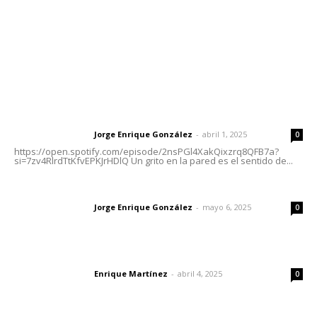
Oficinas Generales: Av. Independencia #355, Tepic,
Nayarit
Letras del Director
Letras del director | Un grito en la pared
Jorge Enrique González
-
abril 1, 2025
Letras del director
0
https://open.spotify.com/episode/2nsPGl4XakQixzrq8QFB7a?
si=7zv4RlrdTtKfvEPKJrHDlQ Un grito en la pared es el sentido de...
Las vacas de Huajimic
Jorge Enrique González
-
mayo 6, 2025
Letras del director
0
El peatón y la ciudad
Enrique Martínez
-
abril 4, 2025
Letras del director
0
Lo más popular