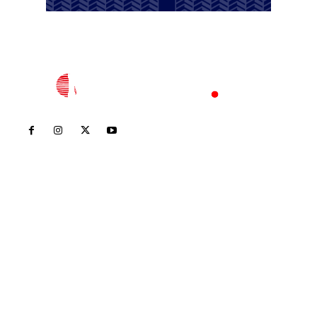
Inicio
Nayarit
Nacional
Policiaca
Opinión
Deportes
Edición Impresa
Sociales
Meridiano Vallarta
Contáctanos
meridianoredacción@gmail.com
Tels. 3112143809 | 3112103211