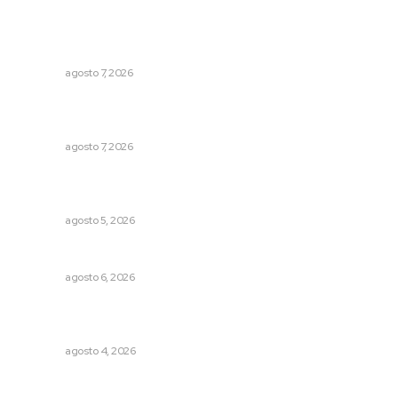
Desconfío de las policías municipales: gobernador
Navarro
NAYARIT
agosto 7, 2026
Promueven ruta deportiva y ecoturismo en la Sierra del
Café
NAYARIT
agosto 7, 2026
Liquidación en ingenio de Puga se ejecuta a 985 pesos
por tonelada
NAYARIT
agosto 5, 2026
Premian a niños con recorrido cultural en San Blas
NAYARIT
agosto 6, 2026
General con 40 años de carrera asume la Guardia
Nacional
NAYARIT
agosto 4, 2026