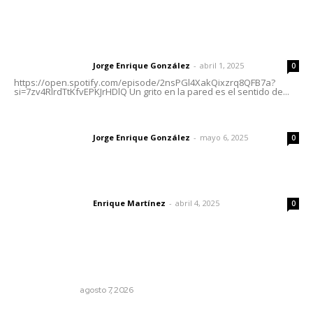
Letras del Director
Letras del director | Un grito en la pared
Jorge Enrique González
-
abril 1, 2025
Letras del director
0
https://open.spotify.com/episode/2nsPGl4XakQixzrq8QFB7a?
si=7zv4RlrdTtKfvEPKJrHDlQ Un grito en la pared es el sentido de...
Las vacas de Huajimic
Jorge Enrique González
-
mayo 6, 2025
Letras del director
0
El peatón y la ciudad
Enrique Martínez
-
abril 4, 2025
Letras del director
0
Lo más popular
Sodomitas en desgracia
LA SERPENTINA
agosto 7, 2026