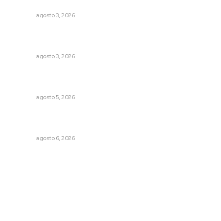
Fortalecen infraestructura de salud
NAYARIT
agosto 3, 2026
Tras operativo, el CEDE busca protección de justicia
federal
NAYARIT
agosto 3, 2026
Liquidación en ingenio de Puga se ejecuta a 985 pesos
por tonelada
NAYARIT
agosto 5, 2026
Muere Raúl Lucachín, el brujo de Jomulco que le dijo no
al diablo
NAYARIT
agosto 6, 2026
Archivo mensual
agosto 2026
julio 2026