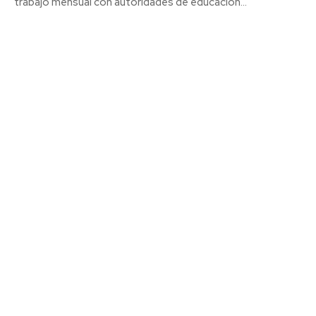
trabajo mensual con autoridades de educación...