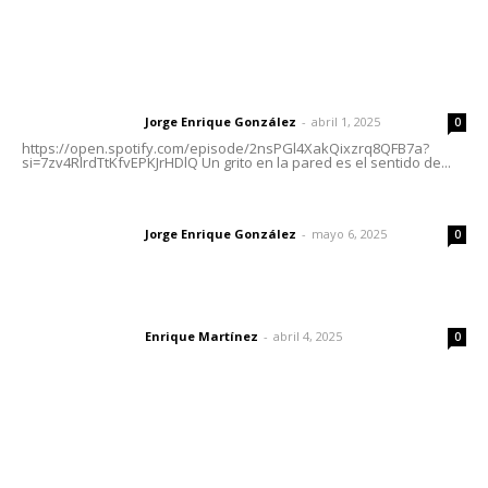
Letras del Director
Letras del director | Un grito en la pared
Jorge Enrique González
-
abril 1, 2025
Letras del director
0
https://open.spotify.com/episode/2nsPGl4XakQixzrq8QFB7a?
si=7zv4RlrdTtKfvEPKJrHDlQ Un grito en la pared es el sentido de...
Las vacas de Huajimic
Jorge Enrique González
-
mayo 6, 2025
Letras del director
0
El peatón y la ciudad
Enrique Martínez
-
abril 4, 2025
Letras del director
0
Lo más popular
El Google Maps del Porfiriato: así conocieron México
miles de niños hace más de un siglo