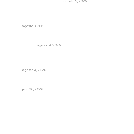
LA HISTORIA TAMBIÉN ES NOTICIA
agosto 5, 2026
Advierten inconsistencia en reparación del daño por
delito de corrupción de menores
NAYARIT
agosto 3, 2026
Edición impresa 04 de agosto de 2026
EDICIÓN IMPRESA
agosto 4, 2026
Buen gobierno, buen liderazgo y la amenaza de la
politiquería
OPINIÓN
agosto 4, 2026
Cuando se intentó expulsar del PRI a Emilio González
OPINIÓN
julio 30, 2026
Archivo mensual
agosto 2026