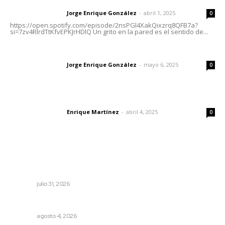
Jorge Enrique González
-
abril 1, 2025
Letras del director
0
https://open.spotify.com/episode/2nsPGl4XakQixzrq8QFB7a?
si=7zv4RlrdTtKfvEPKJrHDlQ Un grito en la pared es el sentido de...
Las vacas de Huajimic
Jorge Enrique González
-
mayo 6, 2025
Letras del director
0
El peatón y la ciudad
Enrique Martínez
-
abril 4, 2025
Letras del director
0
Lo más popular
Impulsan competitividad turística mediante diálogo
directo en Santa María
NAYARIT
julio 31, 2026
Llueve menos durante inicio de temporal
NAYARIT
agosto 4, 2026