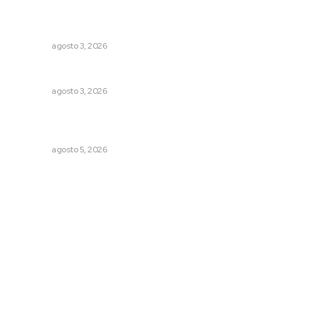
Transforman CETMAR 6 con inversión histórica en Bahía
de Banderas
NAYARIT
agosto 3, 2026
Brillan la cultura y gastronomía de origen en California
NAYARIT
agosto 3, 2026
Triunfa Victorina Morales con el lenguaje milenario de
sus hilos
NAYARIT
agosto 5, 2026
Archivo mensual
agosto 2026
julio 2026
junio 2026
mayo 2026