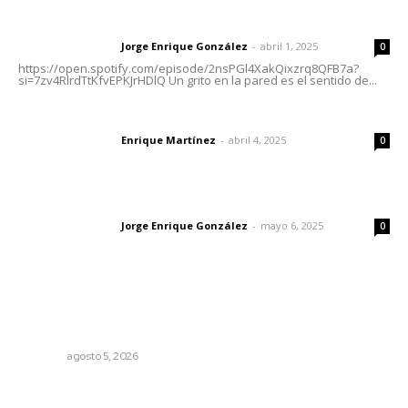
Letras del director | Un grito en la pared
Jorge Enrique González
-
abril 1, 2025
Letras del director
0
https://open.spotify.com/episode/2nsPGl4XakQixzrq8QFB7a?
si=7zv4RlrdTtKfvEPKJrHDlQ Un grito en la pared es el sentido de...
El peatón y la ciudad
Enrique Martínez
-
abril 4, 2025
Letras del director
0
Las vacas de Huajimic
Jorge Enrique González
-
mayo 6, 2025
Letras del director
0
Lo más popular
Perdió todo por las drogas, pero logró recuperar a su
familia
NAYARIT
agosto 5, 2026
Fortalecen infraestructura de salud