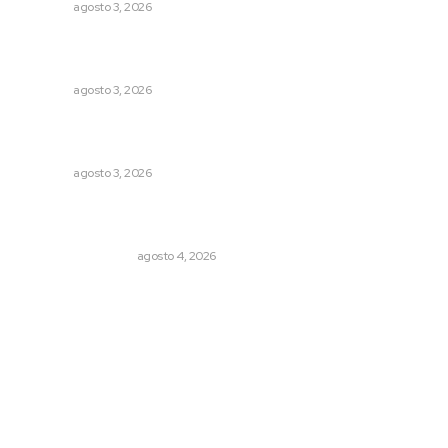
NAYARIT
agosto 3, 2026
Fortalecen atención social con nuevas sedes para la
niñez nayarita
NAYARIT
agosto 3, 2026
Exigen adaptar fechas de veda ante riesgos climáticos
y comerciales
NAYARIT
agosto 3, 2026
Pensiones absorben un tercio de lo que gasta el
gobierno
MONITOR POLÍTICO
agosto 4, 2026
Archivo mensual
agosto 2026
julio 2026