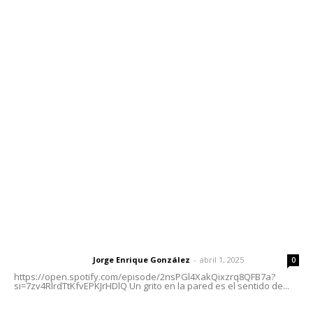
Contáctanos
meridianoredacción@gmail.com
Tels. 3112143809 | 3112103211
Oficinas Generales: Av. Independencia #355, Tepic,
Nayarit
Letras del Director
Letras del director | Un grito en la pared
Jorge Enrique González
-
abril 1, 2025
Letras del director
0
https://open.spotify.com/episode/2nsPGl4XakQixzrq8QFB7a?
si=7zv4RlrdTtKfvEPKJrHDlQ Un grito en la pared es el sentido de...
Las vacas de Huajimic