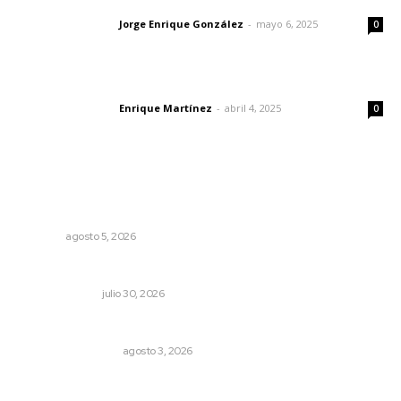
Jorge Enrique González
-
mayo 6, 2025
Letras del director
0
El peatón y la ciudad
Enrique Martínez
-
abril 4, 2025
Letras del director
0
Lo más popular
Regresa guerrero de estilo Ixtlán del Río que estuvo
exhibido en el Met de Nueva York
NAYARIT
agosto 5, 2026
La mitad del presupuesto de Tepic, le deben de predial
LA SERPENTINA
julio 30, 2026
Varios estados necesitan mejorar su economía
MONITOR POLÍTICO
agosto 3, 2026
Cuando se intentó expulsar del PRI a Emilio González