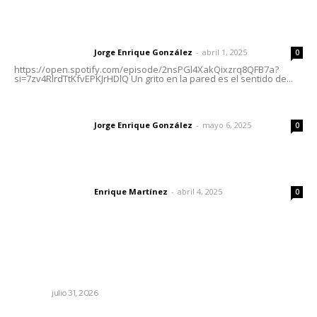
Letras del director | Un grito en la pared
Jorge Enrique González
-
abril 1, 2025
Letras del director
0
https://open.spotify.com/episode/2nsPGl4XakQixzrq8QFB7a?
si=7zv4RlrdTtKfvEPKJrHDlQ Un grito en la pared es el sentido de...
Las vacas de Huajimic
Jorge Enrique González
-
mayo 6, 2025
Letras del director
0
El peatón y la ciudad
Enrique Martínez
-
abril 4, 2025
Letras del director
0
Lo más popular
Mejoran transparencia municipal con taller de evolución
patrimonial en Acaponeta
NAYARIT
julio 31, 2026