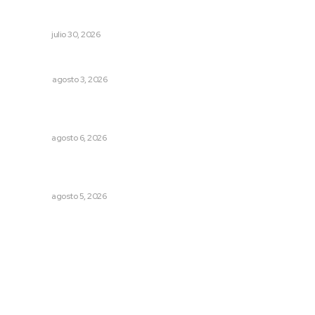
Celebran identidad estatal con gala del Ballet Nuevo
Nayarit
NAYARIT
julio 30, 2026
Las razones y los días por definir
OPINIÓN
agosto 3, 2026
Podrán artistas obtener título por experiencia
profesional sobresaliente
NAYARIT
agosto 6, 2026
Regresa guerrero de estilo Ixtlán del Río que estuvo
exhibido en el Met de Nueva York
NAYARIT
agosto 5, 2026
Archivo mensual
agosto 2026
julio 2026