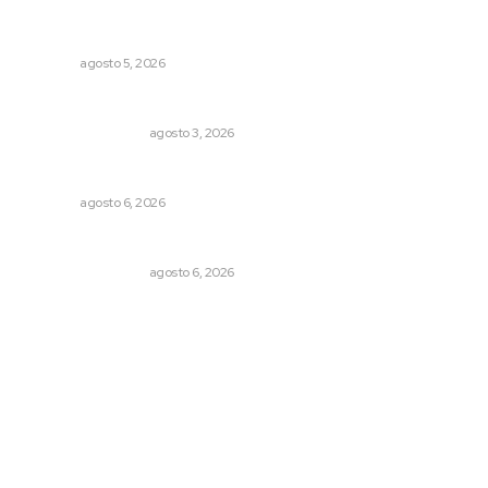
Recuperan milenario sello ritual de la cultura Aztatlán en
Nayarit
NAYARIT
agosto 5, 2026
Varios estados necesitan mejorar su economía
MONITOR POLÍTICO
agosto 3, 2026
Premian a niños con recorrido cultural en San Blas
NAYARIT
agosto 6, 2026
Por inseguridad, cero aguacate a Estados Unidos
MONITOR POLÍTICO
agosto 6, 2026
Archivo mensual
agosto 2026
julio 2026
junio 2026