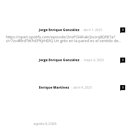
Letras del Director
Letras del director | Un grito en la pared
Jorge Enrique González
-
abril 1, 2025
Letras del director
0
https://open.spotify.com/episode/2nsPGl4XakQixzrq8QFB7a?
si=7zv4RlrdTtKfvEPKJrHDlQ Un grito en la pared es el sentido de...
Las vacas de Huajimic
Jorge Enrique González
-
mayo 6, 2025
Letras del director
0
El peatón y la ciudad
Enrique Martínez
-
abril 4, 2025
Letras del director
0
Lo más popular
En el país de las corrupciones
LA SERPENTINA
agosto 6, 2026