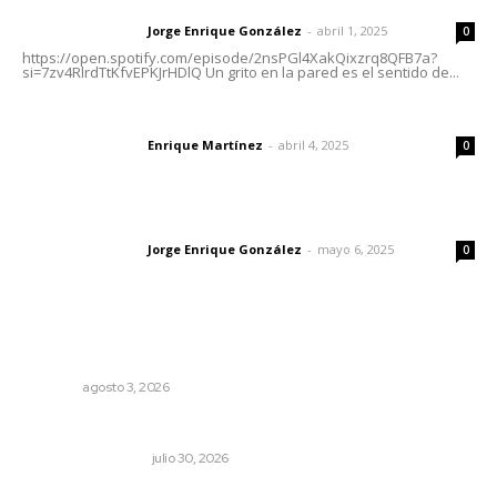
Letras del director | Un grito en la pared
Jorge Enrique González
-
abril 1, 2025
Letras del director
0
https://open.spotify.com/episode/2nsPGl4XakQixzrq8QFB7a?
si=7zv4RlrdTtKfvEPKJrHDlQ Un grito en la pared es el sentido de...
El peatón y la ciudad
Enrique Martínez
-
abril 4, 2025
Letras del director
0
Las vacas de Huajimic
Jorge Enrique González
-
mayo 6, 2025
Letras del director
0
Lo más popular
Más orden en las precampañas
OPINIÓN
agosto 3, 2026
Dicen que el SAT está perdonando multas
MONITOR POLÍTICO
julio 30, 2026