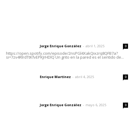
Letras del Director
Letras del director | Un grito en la pared
Jorge Enrique González
-
abril 1, 2025
Letras del director
0
https://open.spotify.com/episode/2nsPGl4XakQixzrq8QFB7a?
si=7zv4RlrdTtKfvEPKJrHDlQ Un grito en la pared es el sentido de...
El peatón y la ciudad
Enrique Martínez
-
abril 4, 2025
Letras del director
0
Las vacas de Huajimic
Jorge Enrique González
-
mayo 6, 2025
Letras del director
0
Lo más popular