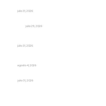
Brinda el DIF asistencia alimentaria en las Olimpiadas de
Oro 2026
NAYARIT
julio 31, 2026
La Odisea nos da el héroe que merecemos
OTRAS VOCES
julio 29, 2026
Promueve Juventino el legado Wixárika en Ciudad de
las Artes
NAYARIT
julio 31, 2026
Abren convocatoria de ingreso para la Escuela de Bellas
Artes
NAYARIT
agosto 4, 2026
Tópicos políticos para analizar
OPINIÓN
julio 31, 2026
Archivo mensual