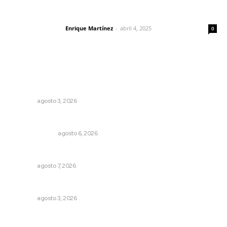
El peatón y la ciudad
Enrique Martínez
-
abril 4, 2025
Letras del director
0
Lo más popular
Prevención del feminicidio: la urgencia de la denuncia
temprana
NAYARIT
agosto 3, 2026
En el país de las corrupciones
LA SERPENTINA
agosto 6, 2026
Reciben escuelas equipamiento
NAYARIT
agosto 7, 2026
Caen ingresos por remesas durante el primer semestre
NAYARIT
agosto 3, 2026
Impulsan proyectos productivos con créditos a tasa
cero de interés