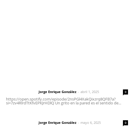
meridianoredacción@gmail.com
Tels. 3112143809 | 3112103211
Oficinas Generales: Av. Independencia #355, Tepic,
Nayarit
Letras del Director
Letras del director | Un grito en la pared
Jorge Enrique González
-
abril 1, 2025
Letras del director
0
https://open.spotify.com/episode/2nsPGl4XakQixzrq8QFB7a?
si=7zv4RlrdTtKfvEPKJrHDlQ Un grito en la pared es el sentido de...
Las vacas de Huajimic
Jorge Enrique González
-
mayo 6, 2025
Letras del director
0