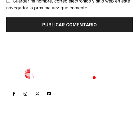
Guardar mi nombre, correo electrónico y sitio web en este
navegador la próxima vez que comente.
Inicio
Nayarit
Nacional
Policiaca
Opinión
Deportes
Edición Impresa
Sociales
Meridiano Vallarta
Contáctanos