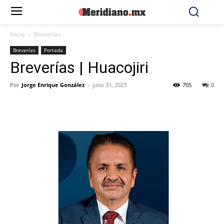
Inicio
Breverías
Breverías
Portada
Breverías | Huacojiri
Por
Jorge Enrique González
-
julio 31, 2023
705
0