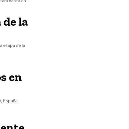
ará hasta en...
de la
a etapa de la
os en
a, España,
iente