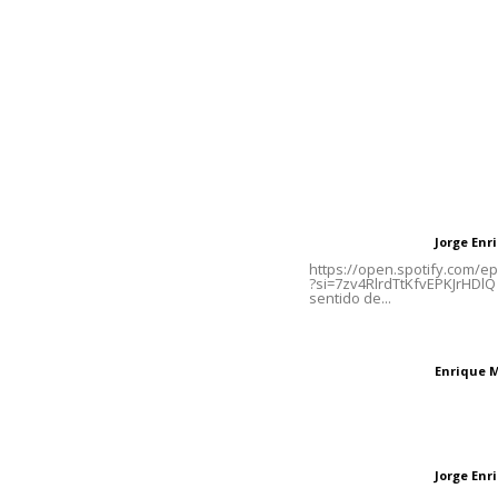
Inicio
Nayarit
Naciona
Contáctanos
Letras del Di
meridianoredacción@gmail.com
Letras del director
Jorge En
Letras del director
Tels. 3112143809 | 3112103211
https://open.spotify.com/
?si=7zv4RlrdTtKfvEPKJrHDlQ 
sentido de...
Oficinas Generales: Av.
Independencia #355, Tepic,
El peatón y la ciu
Nayarit
Enrique 
Letras del director
Las vacas de Huaj
Jorge En
Letras del director