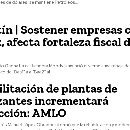
ones de dólares, se mantiene Petróleos...
ín | Sostener empresas
 afecta fortaleza fiscal d
ernes una rebaja de la calificación
o de “Baa1” a a “Baa2” al...
litación de plantas de
izantes incrementará
cción: AMLO
drés Manuel López Obrador informó que la rehabilitación y moder