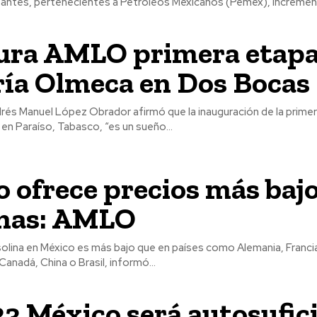
izantes, pertenecientes a Petróleos Mexicanos (Pemex), increment
ura AMLO primera etapa 
ría Olmeca en Dos Bocas
rés Manuel López Obrador afirmó que la inauguración de la primer
 en Paraíso, Tabasco, “es un sueño...
 ofrece precios más baj
inas: AMLO
solina en México es más bajo que en países como Alemania, Franci
anadá, China o Brasil, informó...
3 México será autosufic