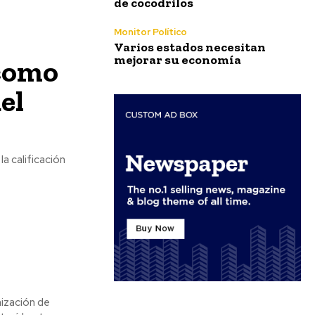
de cocodrilos
Monitor Político
Varios estados necesitan
mejorar su economía
 como
el
nización de