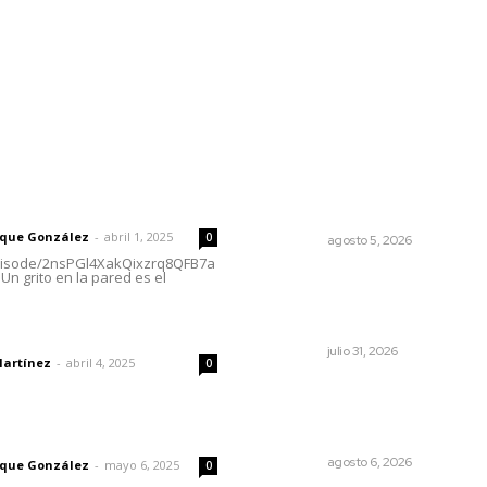
l
Policiaca
Opinión
Deportes
Edición Impresa
S
rector
Lo más popular
Establecen precio de garan
 | Un grito en la pared
para ganado en Composte
rique González
-
abril 1, 2025
0
NAYARIT
agosto 5, 2026
episode/2nsPGl4XakQixzrq8QFB7a
Un grito en la pared es el
Impulsan planeación
estratégica para detonar
turismo en los municipios
dad
NAYARIT
julio 31, 2026
Martínez
-
abril 4, 2025
0
Supervisan normas de cali
en establecimientos turíst
de Tepic
imic
NAYARIT
agosto 6, 2026
rique González
-
mayo 6, 2025
0