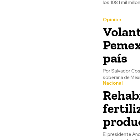
los 108.1 mil mill
Opinión
Volant
Pemex,
país
Por Salvador Cosío Gaona La calificadora Moody’s anunció el vi
soberana de Méxic
Nacional
Rehabi
fertil
produ
El presidente An