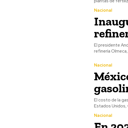
plantas de fertil
Nacional
Inaug
refine
El presidente And
refinería Olmeca,
Nacional
México
gasol
El costo de la ga
Estados Unidos, C
Nacional
En 202