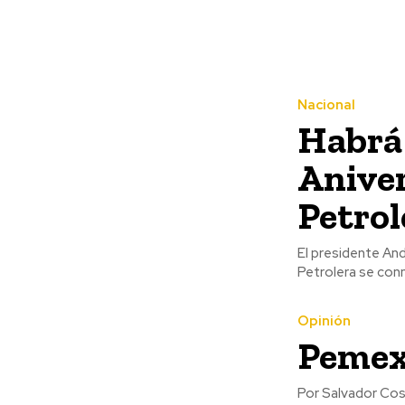
Nacional
Habrá 
Aniver
Petrol
El presidente An
Petrolera se con
Opinión
Pemex
Por Salvador Cosío Gaona Como la petrolera más endeudada d