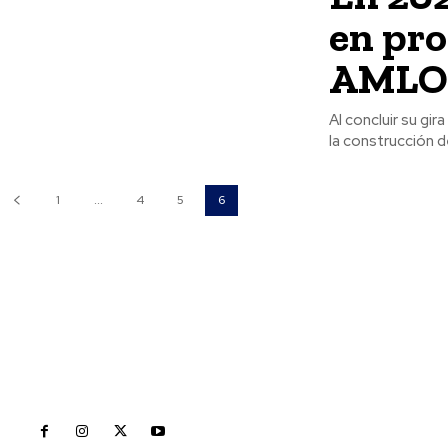
en pro
AML
Al concluir su gi
la construcción de
1
...
4
5
6