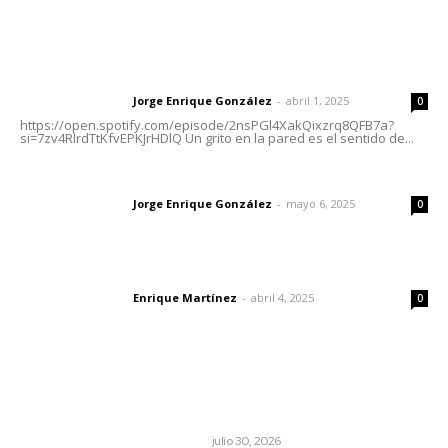
Letras del Director
Letras del director | Un grito en la pared
Jorge Enrique González
-
abril 1, 2025
Letras del director
0
https://open.spotify.com/episode/2nsPGl4XakQixzrq8QFB7a?
si=7zv4RlrdTtKfvEPKJrHDlQ Un grito en la pared es el sentido de...
Las vacas de Huajimic
Jorge Enrique González
-
mayo 6, 2025
Letras del director
0
El peatón y la ciudad
Enrique Martínez
-
abril 4, 2025
Letras del director
0
Lo más popular
Antes de que Maná hiciera historia, José José ya le
había cantado a San Blas
LA HISTORIA TAMBIÉN ES NOTICIA
julio 30, 2026