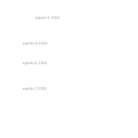
La Inteligencia Artificial enfrenta a dos grupos humanos
LA SERPENTINA
agosto 5, 2026
Urgen a municipios a formalizar comités de protección
civil
NAYARIT
agosto 4, 2026
Celebrarán feria de lenguas indígenas
NAYARIT
agosto 6, 2026
Fortalecen bienestar social con brigadas integrales en
Tecuala
NAYARIT
agosto 7, 2026
Archivo mensual
agosto 2026