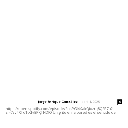
Contáctanos
meridianoredacción@gmail.com
Tels. 3112143809 | 3112103211
Oficinas Generales: Av. Independencia #355, Tepic,
Nayarit
Letras del Director
Letras del director | Un grito en la pared
Jorge Enrique González
-
abril 1, 2025
Letras del director
0
https://open.spotify.com/episode/2nsPGl4XakQixzrq8QFB7a?
si=7zv4RlrdTtKfvEPKJrHDlQ Un grito en la pared es el sentido de...
Las vacas de Huajimic