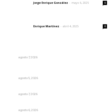
Jorge Enrique González
-
mayo 6, 2025
Letras del director
0
El peatón y la ciudad
Enrique Martínez
-
abril 4, 2025
Letras del director
0
Lo más popular
Azota ola de robos el centro histórico de Tepic
NAYARIT
agosto 7, 2026
Reafirma DIF Nayarit atención directa a comunidades
vulnerables
NAYARIT
agosto 5, 2026
Capacitan para respaldar la lactancia materna
NAYARIT
agosto 7, 2026
Alertan sobre riesgos de acoso en redes sociales
NAYARIT
agosto 6, 2026