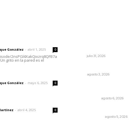
rector
Lo más popular
Brinda el DIF asistencia
 | Un grito en la pared
alimentaria en las Olimpiad
de Oro 2026
rique González
-
abril 1, 2025
0
NAYARIT
julio 31, 2026
episode/2nsPGl4XakQixzrq8QFB7a
Un grito en la pared es el
Más orden en las precampa
imic
OPINIÓN
agosto 3, 2026
rique González
-
mayo 6, 2025
0
Edición impresa 06 de ago
de 2026
EDICIÓN IMPRESA
agosto 6, 2026
dad
Ráfagas citadinas
Martínez
-
abril 4, 2025
0
MONITOR POLÍTICO
agosto 5, 2026
Policías municipales adultas