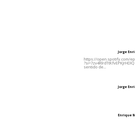
Contáctanos
Letras del Di
meridianoredacción@gmail.com
Letras del director
Jorge En
Letras del director
Tels. 3112143809 | 3112103211
https://open.spotify.com/
?si=7zv4RlrdTtKfvEPKJrHDlQ 
sentido de...
Oficinas Generales: Av.
Independencia #355, Tepic,
Las vacas de Huaj
Nayarit
Jorge En
Letras del director
El peatón y la ciu
Enrique 
Letras del director