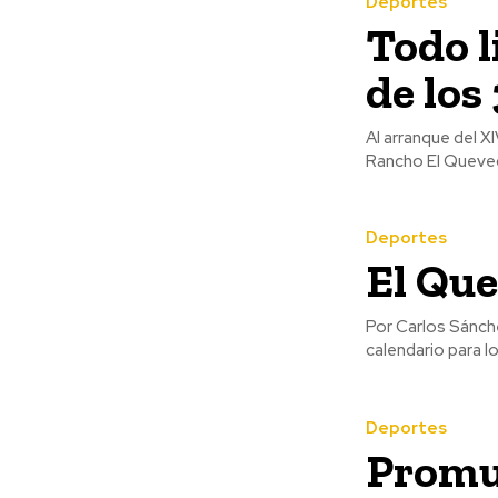
Deportes
Todo l
de los
Al arranque del X
Rancho El Queved
Deportes
El Que
Por Carlos Sánchez Mariscal Fotos: Gerardo Carrasco 
calendario para l
Deportes
Promue