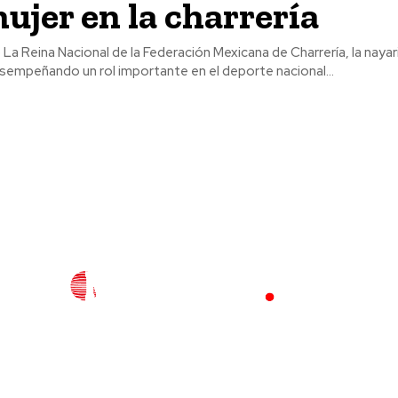
mujer en la charrería
uisa
sempeñando un rol importante en el deporte nacional...
l
Policiaca
Opinión
Deportes
Edición Impresa
S