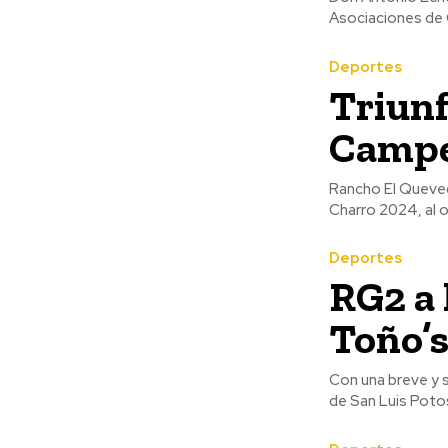
Asociaciones de 
Deportes
Triun
Campe
Rancho El Queved
Charro 2024, al o
Deportes
RG2 a 
Toño’
Con una breve y 
de San Luis Potos