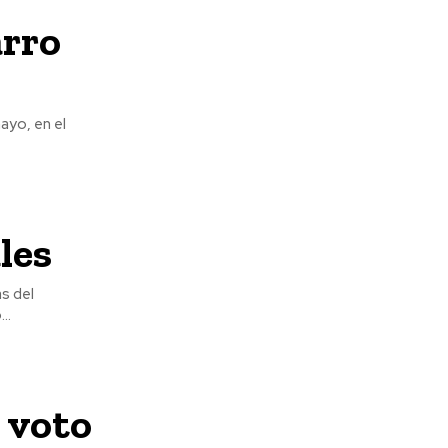
arro
ayo, en el
les
..
l voto