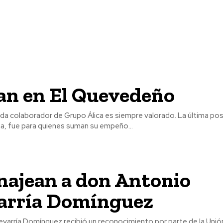
an en El Quevedeño
ada colaborador de Grupo Álica es siempre valorado. La última po
, fue para quienes suman su empeño...
ajean a don Antonio
arría Domínguez
varría Domínguez recibió un reconocimiento por parte de la Unió