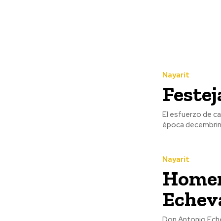
Nayarit
Festej
El esfuerzo de c
época decembrina
Nayarit
Homen
Echev
Don Antonio Eche