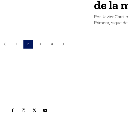
de la 
Por Javier Carrillo La Reina Nacional de la Federación Mexicana de Charrería, la nayarita L
Primera, sigue de
1
2
3
4
Inicio
Nayarit
Naciona